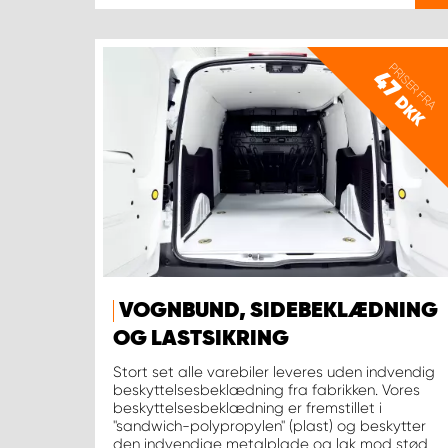
PRISER FRA
47
DKK
VOGNBUND, SIDEBEKLÆDNING
OG LASTSIKRING
Stort set alle varebiler leveres uden indvendig
beskyttelsesbeklædning fra fabrikken. Vores
beskyttelsesbeklædning er fremstillet i
"sandwich-polypropylen" (plast) og beskytter
den indvendige metalplade og lak mod stød