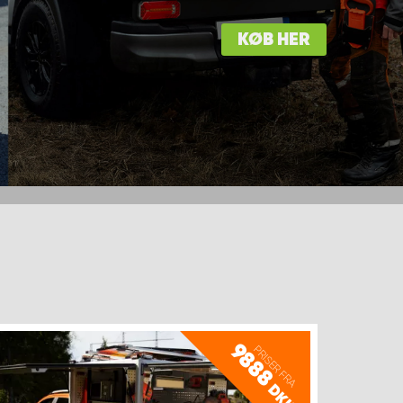
KØB HER
9888
PRISER FRA
DKK