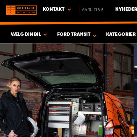
KONTAKT
66 10 11 99
NYHEDER
VÆLG DIN BIL
FORD TRANSIT
KATEGORIER
VIS RESULTAT -
443
PRODUKTER