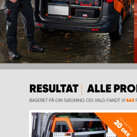
RESULTAT
ALLE PR
BASERET PÅ DIN SØGNING OG VALG FANDT VI
P
443
PRISER FRA
20
DKK