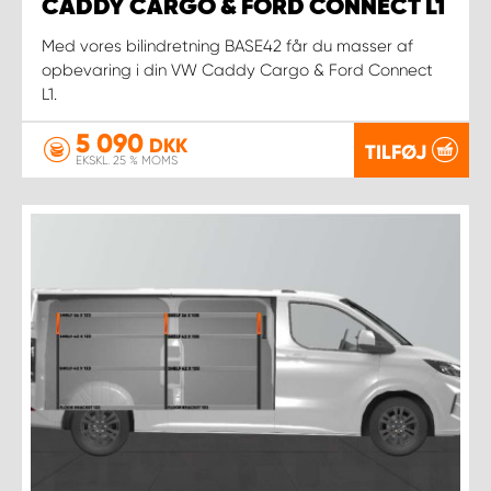
CADDY CARGO & FORD CONNECT L1
Med vores bilindretning BASE42 får du masser af
opbevaring i din VW Caddy Cargo & Ford Connect
L1.
5 090
DKK
TILFØJ
EKSKL. 25 % MOMS