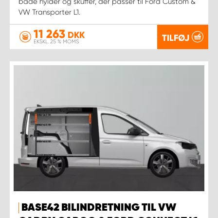
både hylder og skuffer, der passer til Ford Custom &
VW Transporter L1.
11 263
DKK
TILFØJ
EKSKL. 25 % MOMS
BASE42 BILINDRETNING TIL VW