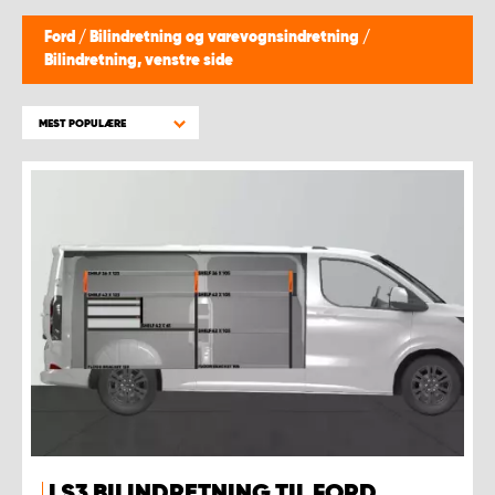
Ford
/
Bilindretning og varevognsindretning
/
Bilindretning, venstre side
MEST POPULÆRE
LS3 BILINDRETNING TIL FORD