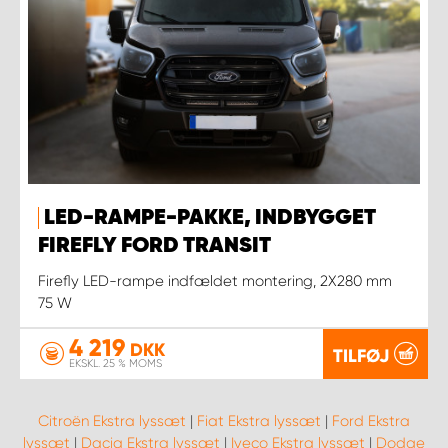
LED-RAMPE-PAKKE, INDBYGGET
FIREFLY FORD TRANSIT
Firefly LED-rampe indfældet montering, 2X280 mm
75 W
4 219
DKK
TILFØJ
EKSKL. 25 % MOMS
Citroën Ekstra lyssæt
|
Fiat Ekstra lyssæt
|
Ford Ekstra
lyssæt
|
Dacia Ekstra lyssæt
|
Iveco Ekstra lyssæt
|
Dodge