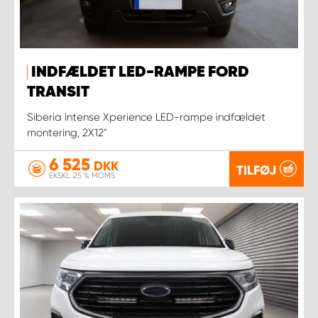
INDFÆLDET LED-RAMPE FORD
TRANSIT
Siberia Intense Xperience LED-rampe indfældet
montering, 2X12''
6 525
DKK
TILFØJ
EKSKL. 25 % MOMS