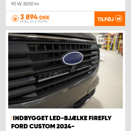
90 W, 8200 lm
3 894
DKK
TILFØJ
EKSKL. 25 % MOMS
INDBYGGET LED-BJÆLKE FIREFLY
FORD CUSTOM 2024-