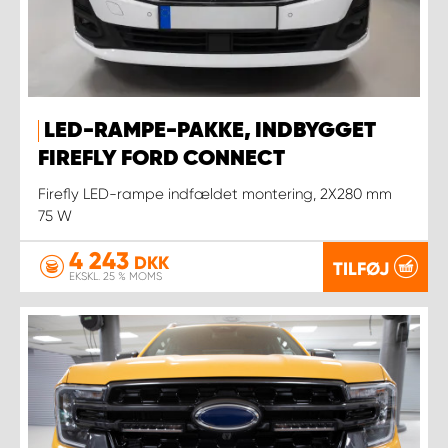
LED-RAMPE-PAKKE, INDBYGGET
FIREFLY FORD CONNECT
Firefly LED-rampe indfældet montering, 2X280 mm
75 W
4 243
DKK
TILFØJ
EKSKL. 25 % MOMS