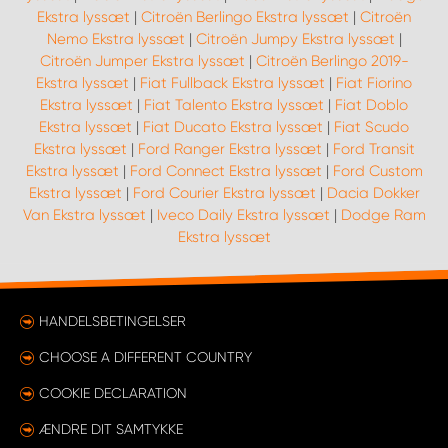
Ekstra lyssæt
|
Citroën Berlingo Ekstra lyssæt
|
Citroën
Nemo Ekstra lyssæt
|
Citroën Jumpy Ekstra lyssæt
|
Citroën Jumper Ekstra lyssæt
|
Citroën Berlingo 2019-
Ekstra lyssæt
|
Fiat Fullback Ekstra lyssæt
|
Fiat Fiorino
Ekstra lyssæt
|
Fiat Talento Ekstra lyssæt
|
Fiat Doblo
Ekstra lyssæt
|
Fiat Ducato Ekstra lyssæt
|
Fiat Scudo
Ekstra lyssæt
|
Ford Ranger Ekstra lyssæt
|
Ford Transit
Ekstra lyssæt
|
Ford Connect Ekstra lyssæt
|
Ford Custom
Ekstra lyssæt
|
Ford Courier Ekstra lyssæt
|
Dacia Dokker
Van Ekstra lyssæt
|
Iveco Daily Ekstra lyssæt
|
Dodge Ram
Ekstra lyssæt
HANDELSBETINGELSER
CHOOSE A DIFFERENT COUNTRY
COOKIE DECLARATION
ÆNDRE DIT SAMTYKKE