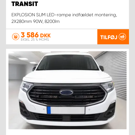
TRANSIT
EXPLOSION SLIM LED-rampe indfældet montering,
2X280mm 90W, 8200lm
3 586
DKK
TILFØJ
EKSKL. 25 % MOMS