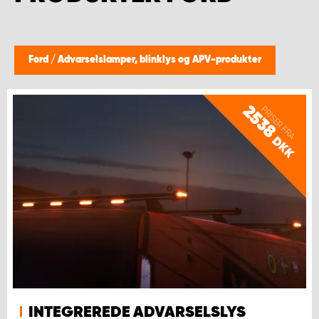
Ford
/
Advarselslamper, blinklys og APV-produkter
2538
PRISER FRA
DKK
INTEGREREDE ADVARSELSLYS