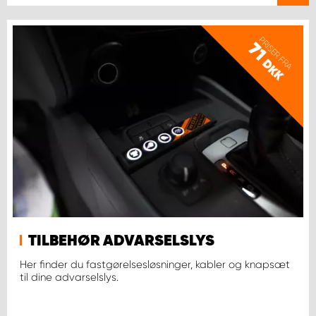
PRISER FRA
71
DKK
TILBEHØR ADVARSELSLYS
Her finder du fastgørelsesløsninger, kabler og knapsæt
til dine advarselslys.