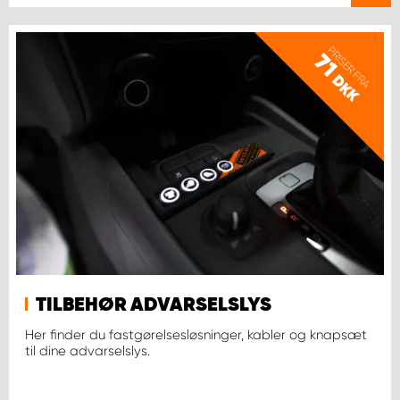
PRISER FRA
71
DKK
TILBEHØR ADVARSELSLYS
Her finder du fastgørelsesløsninger, kabler og knapsæt
til dine advarselslys.