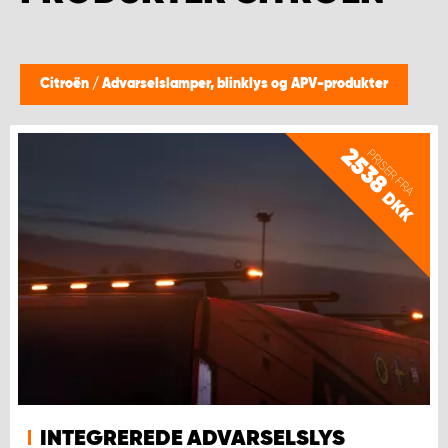
Citroën
/
Advarselslamper, blinklys og APV-produkter
2538
PRISER FRA
DKK
INTEGREREDE ADVARSELSLYS