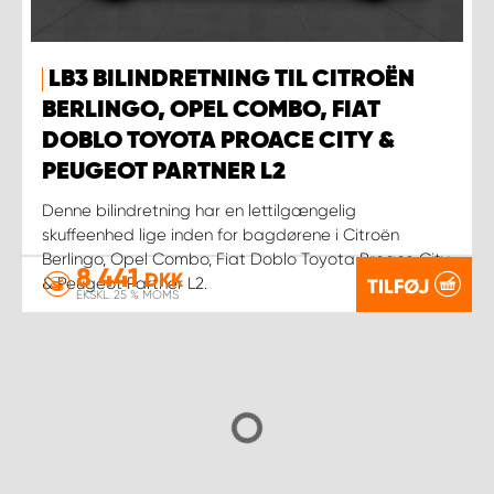
LB3 BILINDRETNING TIL CITROËN
BERLINGO, OPEL COMBO, FIAT
DOBLO TOYOTA PROACE CITY &
PEUGEOT PARTNER L2
Denne bilindretning har en lettilgængelig
skuffeenhed lige inden for bagdørene i Citroën
Berlingo, Opel Combo, Fiat Doblo Toyota Proace City
8 441
DKK
& Peugeot Partner L2.
TILFØJ
EKSKL. 25 % MOMS