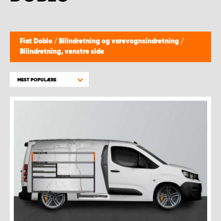
Fiat Doblo
/
Bilindretning og varevognsindretning
/
Bilindretning, venstre side
MEST POPULÆRE