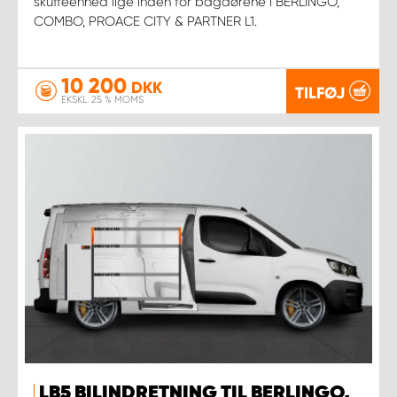
skuffeenhed lige inden for bagdørene i BERLINGO,
COMBO, PROACE CITY & PARTNER L1.
10 200
DKK
TILFØJ
EKSKL. 25 % MOMS
LB5 BILINDRETNING TIL BERLINGO,