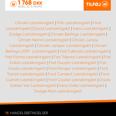
1 768
DKK
TILFØJ
EKSKL. 25 % MOMS
Citroën Lastsikringskit
|
Fiat Lastsikringskit
|
Ford
Lastsikringskit
|
Dacia Lastsikringskit
|
Iveco Lastsikringskit
|
Dodge Lastsikringskit
|
Citroën Berlingo Lastsikringskit
|
Citroën Nemo Lastsikringskit
|
Citroën Jumpy
Lastsikringskit
|
Citroën Jumper Lastsikringskit
|
Citroën
Berlingo 2019- Lastsikringskit
|
Fiat Fullback Lastsikringskit
|
Fiat Fiorino Lastsikringskit
|
Fiat Talento Lastsikringskit
|
Fiat
Doblo Lastsikringskit
|
Fiat Ducato Lastsikringskit
|
Fiat
Scudo Lastsikringskit
|
Ford Ranger Lastsikringskit
|
Ford
Transit Lastsikringskit
|
Ford Connect Lastsikringskit
|
Ford
Custom Lastsikringskit
|
Ford Courier Lastsikringskit
|
Dacia
Dokker Van Lastsikringskit
|
Iveco Daily Lastsikringskit
|
Dodge Ram Lastsikringskit
HANDELSBETINGELSER