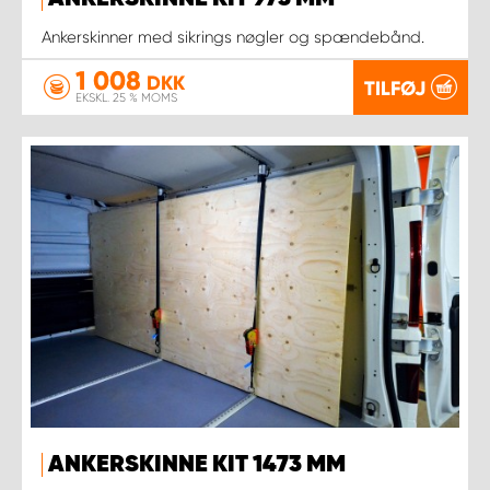
Ankerskinner med sikrings nøgler og spændebånd.
1 008
DKK
TILFØJ
EKSKL. 25 % MOMS
ANKERSKINNE KIT 1473 MM