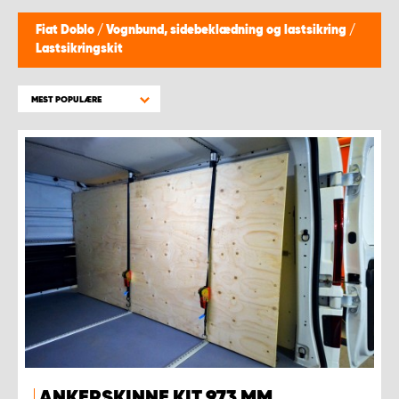
Fiat Doblo
/
Vognbund, sidebeklædning og lastsikring
/
Lastsikringskit
MEST POPULÆRE
ANKERSKINNE KIT 973 MM