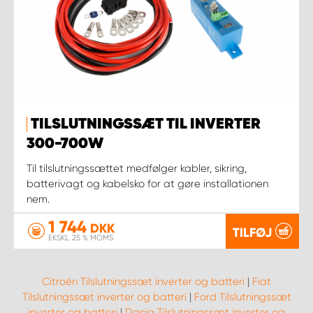
TILSLUTNINGSSÆT TIL INVERTER
300-700W
Til tilslutningssættet medfølger kabler, sikring,
batterivagt og kabelsko for at gøre installationen
nem.
1 744
DKK
TILFØJ
EKSKL. 25 % MOMS
Citroën Tilslutningssæt inverter og batteri
|
Fiat
Tilslutningssæt inverter og batteri
|
Ford Tilslutningssæt
inverter og batteri
|
Dacia Tilslutningssæt inverter og