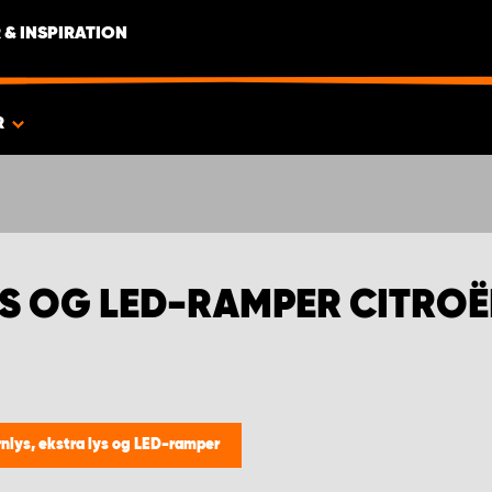
 & INSPIRATION
R
LYS OG LED-RAMPER CITRO
rnlys, ekstra lys og LED-ramper