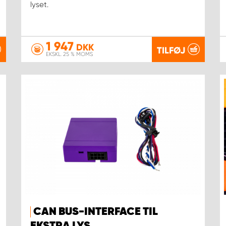
lyset.
1 947
DKK
TILFØJ
EKSKL. 25 % MOMS
CAN BUS-INTERFACE TIL