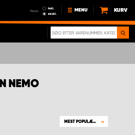
Inkl.
KURV
MENU
Moms
ekskl.
HVORFOR VÆLGE WORK
SYSTEM?
NYHEDER
BÆREDYGTIGHED
OM OS
ËN NEMO
HANDELSBETINGELSER
DATABESKYTTELSE
RETTIGHEDER
GDPR
EN RIGTIG KOLLISIONSTEST
MEST POPULÆRE