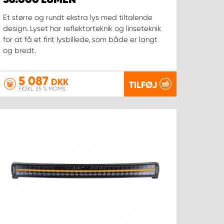
36.000 LUMEN
Et større og rundt ekstra lys med tiltalende
design. Lyset har reflektorteknik og linseteknik
for at få et fint lysbillede, som både er langt
og bredt.
5 087
DKK
TILFØJ
EKSKL. 25 % MOMS