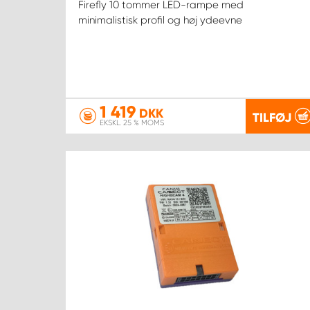
Firefly 10 tommer LED-rampe med
minimalistisk profil og høj ydeevne
1 419
DKK
TILFØJ
EKSKL. 25 % MOMS