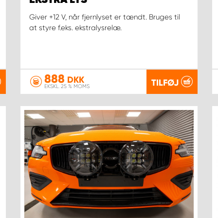
EKSTRA LYS
Giver +12 V, når fjernlyset er tændt. Bruges til
at styre f.eks. ekstralysrelæ.
888
DKK
TILFØJ
EKSKL. 25 % MOMS