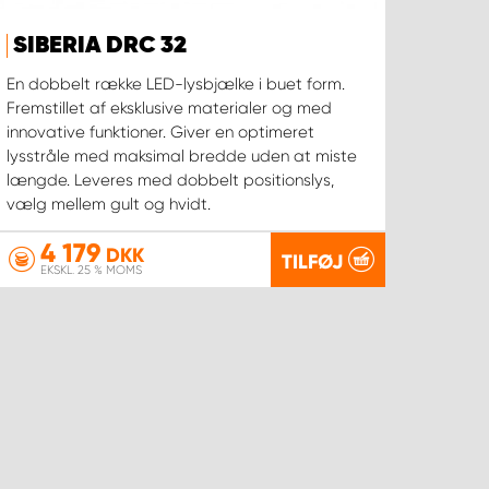
SIBERIA DRC 32
En dobbelt række LED-lysbjælke i buet form.
Fremstillet af eksklusive materialer og med
innovative funktioner. Giver en optimeret
lysstråle med maksimal bredde uden at miste
længde. Leveres med dobbelt positionslys,
vælg mellem gult og hvidt.
4 179
DKK
TILFØJ
EKSKL. 25 % MOMS