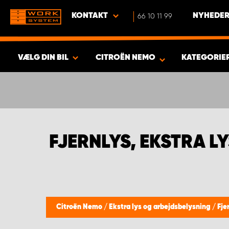
KONTAKT
66 10 11 99
NYHEDER
VÆLG DIN BIL
CITROËN NEMO
KATEGORIE
VIS RESULTAT -
354
PRODUKTER
FJERNLYS, EKSTRA 
Citroën Nemo
/
Ekstra lys og arbejdsbelysning
/
Fje