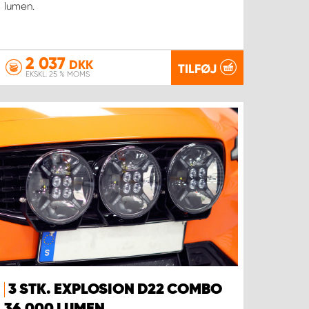
lumen.
2 037
DKK
TILFØJ
EKSKL. 25 % MOMS
3 STK. EXPLOSION D22 COMBO