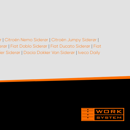
r
|
Citroën Nemo Siderør
|
Citroën Jumpy Siderør
|
erør
|
Fiat Doblo Siderør
|
Fiat Ducato Siderør
|
Fiat
er Siderør
|
Dacia Dokker Van Siderør
|
Iveco Daily