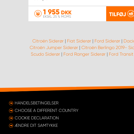
1 955
DKK
TILFØJ
EKSKL. 25 % MOMS
Citroën Siderør
|
Fiat Siderør
|
Ford Siderør
|
Daci
Citroën Jumper Siderør
|
Citroën Berlingo 2019- Si
Scudo Siderør
|
Ford Ranger Siderør
|
Ford Transit
HANDELSBETINGELSER
CHOOSE A DIFFERENT COUNTRY
COOKIE DECLARATION
ÆNDRE DIT SAMTYKKE