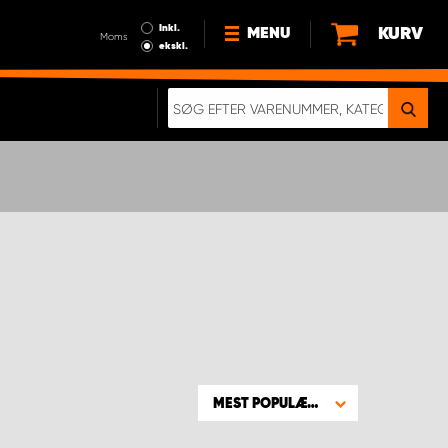
Inkl.
KURV
MENU
Moms
ekskl.
HVORFOR VÆLGE WORK
SYSTEM?
NYHEDER
BÆREDYGTIGHED
OM OS
HANDELSBETINGELSER
DATABESKYTTELSE
RETTIGHEDER
GDPR
EN RIGTIG KOLLISIONSTEST
MEST POPULÆRE