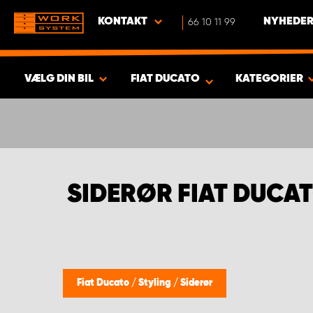
KONTAKT
66 10 11 99
NYHEDER
VÆLG DIN BIL
FIAT DUCATO
KATEGORIER
VIS RESULTAT -
411
PRODUKTER
SIDERØR FIAT DUCA
Fiat Ducato
/
Styling
/
Siderør