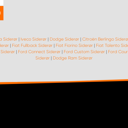
a Siderør
|
Iveco Siderør
|
Dodge Siderør
|
Citroën Berlingo Siderø
derør
|
Fiat Fullback Siderør
|
Fiat Fiorino Siderør
|
Fiat Talento Sid
 Siderør
|
Ford Connect Siderør
|
Ford Custom Siderør
|
Ford Couri
Siderør
|
Dodge Ram Siderør