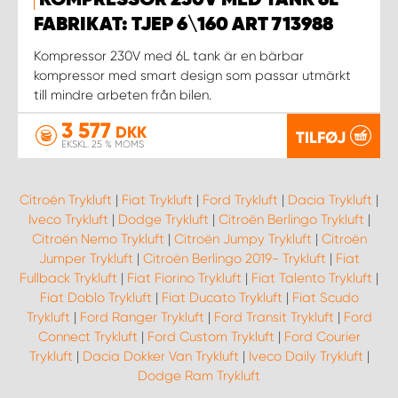
KOMPRESSOR 230V MED TANK 6L
FABRIKAT: TJEP 6\160 ART 713988
Kompressor 230V med 6L tank är en bärbar
kompressor med smart design som passar utmärkt
till mindre arbeten från bilen.
3 577
DKK
TILFØJ
EKSKL. 25 % MOMS
Citroën Trykluft
|
Fiat Trykluft
|
Ford Trykluft
|
Dacia Trykluft
|
Iveco Trykluft
|
Dodge Trykluft
|
Citroën Berlingo Trykluft
|
Citroën Nemo Trykluft
|
Citroën Jumpy Trykluft
|
Citroën
Jumper Trykluft
|
Citroën Berlingo 2019- Trykluft
|
Fiat
Fullback Trykluft
|
Fiat Fiorino Trykluft
|
Fiat Talento Trykluft
|
Fiat Doblo Trykluft
|
Fiat Ducato Trykluft
|
Fiat Scudo
Trykluft
|
Ford Ranger Trykluft
|
Ford Transit Trykluft
|
Ford
Connect Trykluft
|
Ford Custom Trykluft
|
Ford Courier
Trykluft
|
Dacia Dokker Van Trykluft
|
Iveco Daily Trykluft
|
Dodge Ram Trykluft