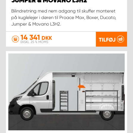
JUMPER & MOVANO L3H2
Bilindretning med nem adgang til skuffer monteret
på kuglelejer i døren til Proace Max, Boxer, Ducato,
Jumper & Movano L3H2.
14 341
DKK
TILFØJ
EKSKL. 25 % MOMS