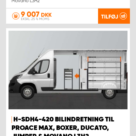
Movano L3H2
9 007
DKK
TILFØJ
EKSKL. 25 % MOMS
H-SDH4-420 BILINDRETNING TIL
PROACE MAX, BOXER, DUCATO,