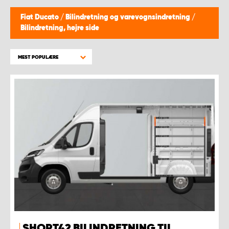
Fiat Ducato
/
Bilindretning og varevognsindretning
/
Bilindretning, højre side
MEST POPULÆRE
SHORT42 BILINDRETNING TIL