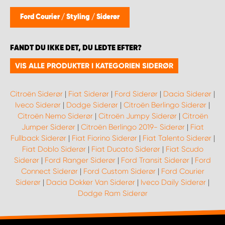
Ford Courier
/
Styling
/
Siderør
FANDT DU IKKE DET, DU LEDTE EFTER?
VIS ALLE PRODUKTER I KATEGORIEN SIDERØR
Citroën Siderør
|
Fiat Siderør
|
Ford Siderør
|
Dacia Siderør
|
Iveco Siderør
|
Dodge Siderør
|
Citroën Berlingo Siderør
|
Citroën Nemo Siderør
|
Citroën Jumpy Siderør
|
Citroën
Jumper Siderør
|
Citroën Berlingo 2019- Siderør
|
Fiat
Fullback Siderør
|
Fiat Fiorino Siderør
|
Fiat Talento Siderør
|
Fiat Doblo Siderør
|
Fiat Ducato Siderør
|
Fiat Scudo
Siderør
|
Ford Ranger Siderør
|
Ford Transit Siderør
|
Ford
Connect Siderør
|
Ford Custom Siderør
|
Ford Courier
Siderør
|
Dacia Dokker Van Siderør
|
Iveco Daily Siderør
|
Dodge Ram Siderør