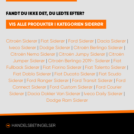
FANDT DU IKKE DET, DU LEDTE EFTER?
VIS ALLE PRODUKTER I KATEGORIEN SIDERØR
Citroën Siderør
|
Fiat Siderør
|
Ford Siderør
|
Dacia Siderør
|
Iveco Siderør
|
Dodge Siderør
|
Citroën Berlingo Siderør
|
Citroën Nemo Siderør
|
Citroën Jumpy Siderør
|
Citroën
Jumper Siderør
|
Citroën Berlingo 2019- Siderør
|
Fiat
Fullback Siderør
|
Fiat Fiorino Siderør
|
Fiat Talento Siderør
|
Fiat Doblo Siderør
|
Fiat Ducato Siderør
|
Fiat Scudo
Siderør
|
Ford Ranger Siderør
|
Ford Transit Siderør
|
Ford
Connect Siderør
|
Ford Custom Siderør
|
Ford Courier
Siderør
|
Dacia Dokker Van Siderør
|
Iveco Daily Siderør
|
Dodge Ram Siderør
HANDELSBETINGELSER