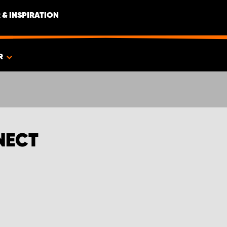
 & INSPIRATION
R
NECT