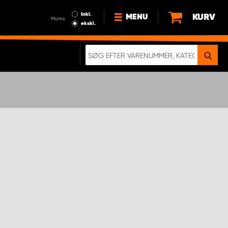
Inkl.
KURV
MENU
Moms
ekskl.
HVORFOR VÆLGE WORK
SYSTEM?
NYHEDER
BÆREDYGTIGHED
OM OS
HANDELSBETINGELSER
DATABESKYTTELSE
RETTIGHEDER
GDPR
EN RIGTIG KOLLISIONSTEST