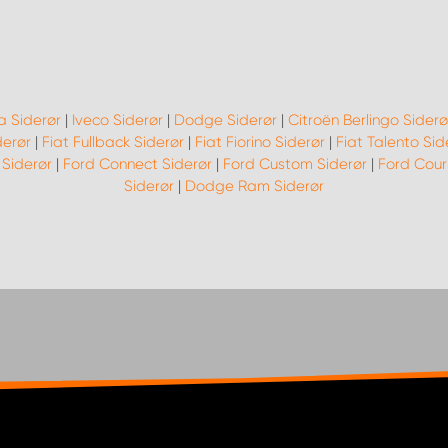
a Siderør
|
Iveco Siderør
|
Dodge Siderør
|
Citroën Berlingo Siderø
derør
|
Fiat Fullback Siderør
|
Fiat Fiorino Siderør
|
Fiat Talento Sid
 Siderør
|
Ford Connect Siderør
|
Ford Custom Siderør
|
Ford Couri
Siderør
|
Dodge Ram Siderør