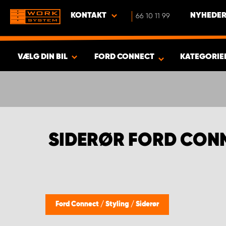
KONTAKT
66 10 11 99
NYHEDER
VÆLG DIN BIL
FORD CONNECT
KATEGORIE
VIS RESULTAT -
480
PRODUKTER
SIDERØR FORD CON
Ford Connect
/
Styling
/
Siderør