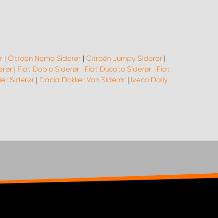
r
|
Citroën Nemo Siderør
|
Citroën Jumpy Siderør
|
erør
|
Fiat Doblo Siderør
|
Fiat Ducato Siderør
|
Fiat
er Siderør
|
Dacia Dokker Van Siderør
|
Iveco Daily