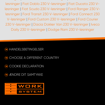
løsninger
|
Fiat Doblo 230 V-løsninger
|
Fiat Ducato 230 V-
løsninger
|
Fiat Scudo 230 V-løsninger
|
Ford Ranger 230 V-
løsninger
|
Ford Transit 230 V-løsninger
|
Ford Connect 230
V-løsninger
|
Ford Custom 230 V-løsninger
|
Ford Courier
230 V-løsninger
|
Dacia Dokker Van 230 V-løsninger
|
Iveco
Daily 230 V-løsninger
|
Dodge Ram 230 V-løsninger
HANDELSBETINGELSER
CHOOSE A DIFFERENT COUNTRY
COOKIE DECLARATION
ÆNDRE DIT SAMTYKKE