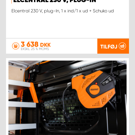
ELCENTRAL 230 V, PLUG-IN
Elcentral 230 V, plug-In, 1 x ind/1 x ud + Schuko ud
3 638
DKK
TILFØJ
EKSKL. 25 % MOMS