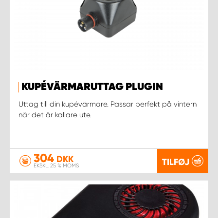
KUPÉVÄRMARUTTAG PLUGIN
Uttag till din kupévärmare. Passar perfekt på vintern
när det är kallare ute.
304
DKK
TILFØJ
EKSKL. 25 % MOMS