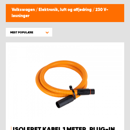
Volkswagen
/
Elektronik, luft og affjedring
/
230 V-
løsninger
MEST POPULÆRE
ISOLERET KABEL 1 METER, PLUG-IN