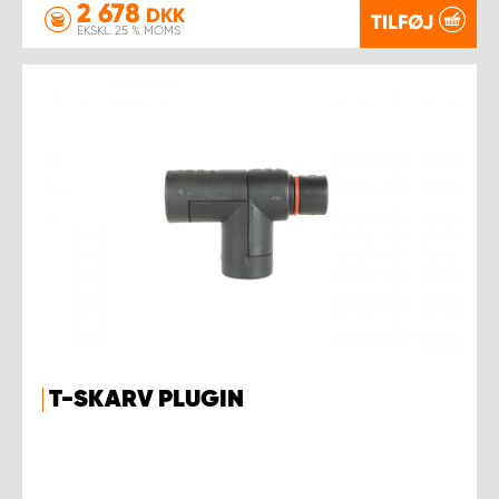
2 678
DKK
TILFØJ
EKSKL. 25 % MOMS
T-SKARV PLUGIN