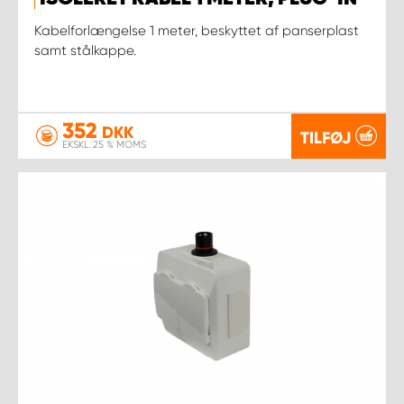
Kabelforlængelse 1 meter, beskyttet af panserplast
samt stålkappe.
352
DKK
TILFØJ
EKSKL. 25 % MOMS