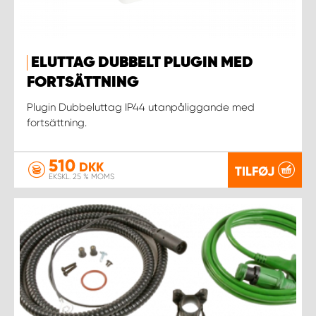
ELUTTAG DUBBELT PLUGIN MED
FORTSÄTTNING
Plugin Dubbeluttag IP44 utanpåliggande med
fortsättning.
510
DKK
TILFØJ
EKSKL. 25 % MOMS