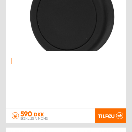
590
DKK
TILFØJ
EKSKL. 25 % MOMS