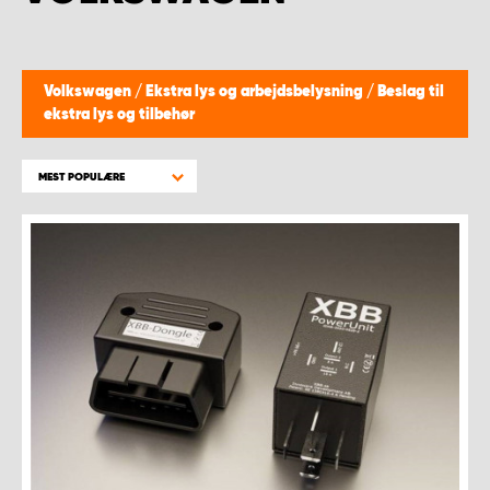
Volkswagen
/
Ekstra lys og arbejdsbelysning
/
Beslag til
ekstra lys og tilbehør
MEST POPULÆRE