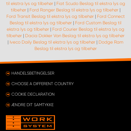
til ekstra lys og tilbehør
|
Fiat Scudo Beslag til ekstra lys og
tilbehør
|
Ford Ranger Beslag til ekstra lys og tilbehør
|
Ford Transit Beslag til ekstra lys og tilbehør
|
Ford Connect
Beslag til ekstra lys og tilbehør
|
Ford Custom Beslag til
ekstra lys og tilbehør
|
Ford Courier Beslag til ekstra lys og
tilbehør
|
Dacia Dokker Van Beslag til ekstra lys og tilbehør
|
Iveco Daily Beslag til ekstra lys og tilbehør
|
Dodge Ram
Beslag til ekstra lys og tilbehør
HANDELSBETINGELSER
CHOOSE A DIFFERENT COUNTRY
COOKIE DECLARATION
ÆNDRE DIT SAMTYKKE