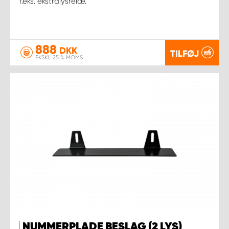
f.eks. ekstralysrelæ.
888
DKK
TILFØJ
EKSKL. 25 % MOMS
NUMMERPLADE BESLAG (2 LYS)