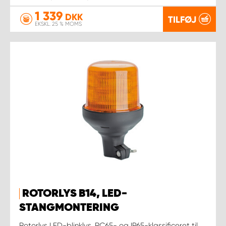
1 339
DKK
TILFØJ
EKSKL. 25 % MOMS
ROTORLYS B14, LED-
STANGMONTERING
Rotorlys LED-blinklys, RC65- og IP65-klassificeret til