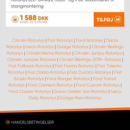
stangmontering
1 588
DKK
TILFØJ
EKSKL. 25 % MOMS
Citroën Rotorlys
|
Fiat Rotorlys
|
Ford Rotorlys
|
Dacia
Rotorlys
|
Iveco Rotorlys
|
Dodge Rotorlys
|
Citroën Berlingo
Rotorlys
|
Citroën Nemo Rotorlys
|
Citroën Jumpy Rotorlys
|
Citroën Jumper Rotorlys
|
Citroën Berlingo 2019- Rotorlys
|
Fiat Fullback Rotorlys
|
Fiat Fiorino Rotorlys
|
Fiat Talento
Rotorlys
|
Fiat Doblo Rotorlys
|
Fiat Ducato Rotorlys
|
Fiat
Scudo Rotorlys
|
Ford Ranger Rotorlys
|
Ford Transit
Rotorlys
|
Ford Connect Rotorlys
|
Ford Custom Rotorlys
|
Ford Courier Rotorlys
|
Dacia Dokker Van Rotorlys
|
Iveco
Daily Rotorlys
|
Dodge Ram Rotorlys
HANDELSBETINGELSER