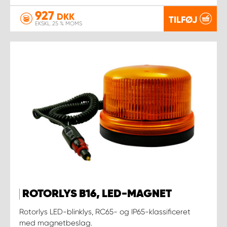
927
DKK
TILFØJ
EKSKL. 25 % MOMS
ROTORLYS B16, LED-MAGNET
Rotorlys LED-blinklys, RC65- og IP65-klassificeret
med magnetbeslag.