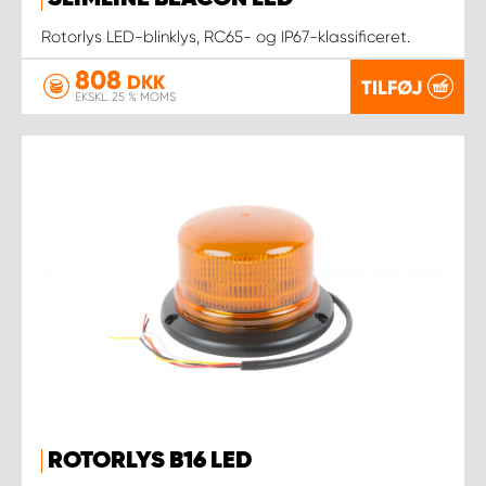
Rotorlys LED-blinklys, RC65- og IP67-klassificeret.
808
DKK
TILFØJ
EKSKL. 25 % MOMS
ROTORLYS B16 LED