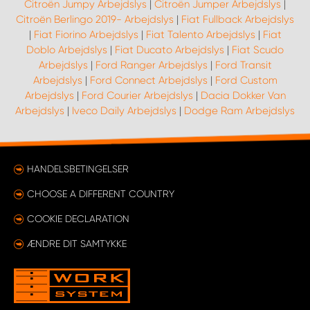
Citroën Jumpy Arbejdslys
|
Citroën Jumper Arbejdslys
|
Citroën Berlingo 2019- Arbejdslys
|
Fiat Fullback Arbejdslys
|
Fiat Fiorino Arbejdslys
|
Fiat Talento Arbejdslys
|
Fiat
Doblo Arbejdslys
|
Fiat Ducato Arbejdslys
|
Fiat Scudo
Arbejdslys
|
Ford Ranger Arbejdslys
|
Ford Transit
Arbejdslys
|
Ford Connect Arbejdslys
|
Ford Custom
Arbejdslys
|
Ford Courier Arbejdslys
|
Dacia Dokker Van
Arbejdslys
|
Iveco Daily Arbejdslys
|
Dodge Ram Arbejdslys
HANDELSBETINGELSER
CHOOSE A DIFFERENT COUNTRY
COOKIE DECLARATION
ÆNDRE DIT SAMTYKKE