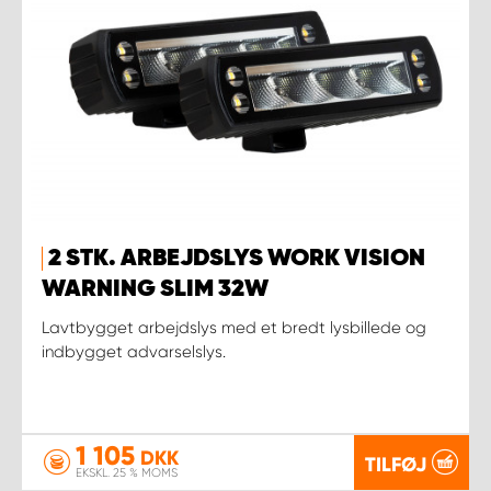
2 STK. ARBEJDSLYS WORK VISION
WARNING SLIM 32W
Lavtbygget arbejdslys med et bredt lysbillede og
indbygget advarselslys.
1 105
DKK
TILFØJ
EKSKL. 25 % MOMS