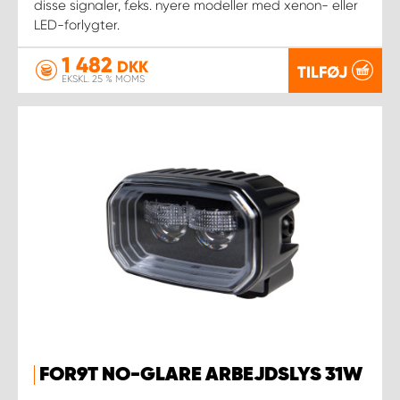
disse signaler, f.eks. nyere modeller med xenon- eller
LED-forlygter.
1 482
DKK
TILFØJ
EKSKL. 25 % MOMS
FOR9T NO-GLARE ARBEJDSLYS 31W