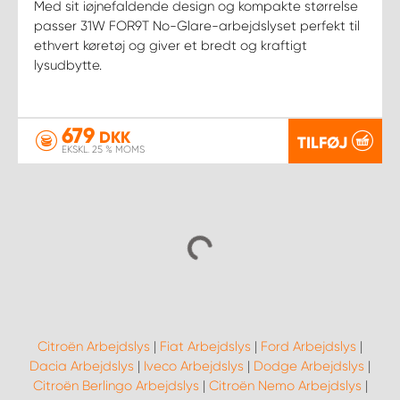
Med sit iøjnefaldende design og kompakte størrelse
passer 31W FOR9T No-Glare-arbejdslyset perfekt til
ethvert køretøj og giver et bredt og kraftigt
lysudbytte.
679
DKK
TILFØJ
EKSKL. 25 % MOMS
Citroën Arbejdslys
|
Fiat Arbejdslys
|
Ford Arbejdslys
|
Dacia Arbejdslys
|
Iveco Arbejdslys
|
Dodge Arbejdslys
|
Citroën Berlingo Arbejdslys
|
Citroën Nemo Arbejdslys
|