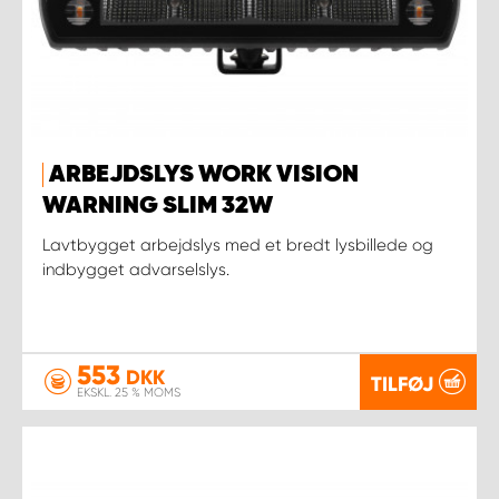
ARBEJDSLYS WORK VISION
WARNING SLIM 32W
Lavtbygget arbejdslys med et bredt lysbillede og
indbygget advarselslys.
553
DKK
TILFØJ
EKSKL. 25 % MOMS