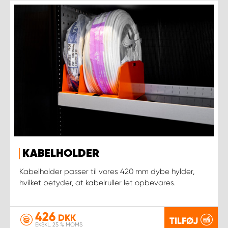
KABELHOLDER
Kabelholder passer til vores 420 mm dybe hylder,
hvilket betyder, at kabelruller let opbevares.
426
DKK
TILFØJ
EKSKL. 25 % MOMS