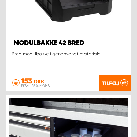
MODULBAKKE 42 BRED
Bred modulbakke i genanvendt materiale.
153
DKK
TILFØJ
EKSKL. 25 % MOMS