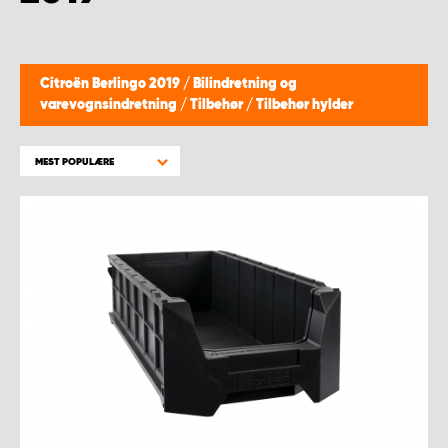
Citroën Berlingo 2019
/
Bilindretning og
varevognsindretning
/
Tilbehør
/
Tilbehør hylder
MEST POPULÆRE