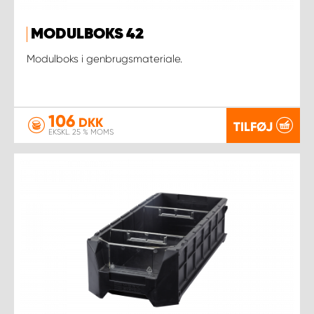
MODULBOKS 42
Modulboks i genbrugsmateriale.
106
DKK
TILFØJ
EKSKL. 25 % MOMS