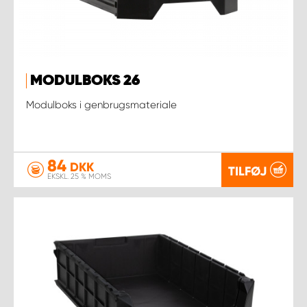
MODULBOKS 26
Modulboks i genbrugsmateriale
84
DKK
TILFØJ
EKSKL. 25 % MOMS