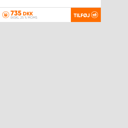
735
DKK
TILFØJ
EKSKL. 25 % MOMS