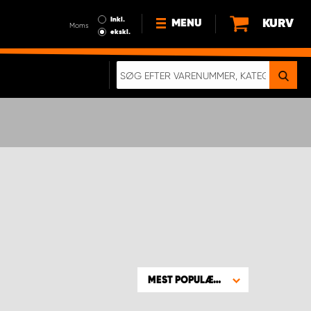
Inkl.
KURV
MENU
Moms
ekskl.
HVORFOR VÆLGE WORK
SYSTEM?
NYHEDER
BÆREDYGTIGHED
OM OS
HANDELSBETINGELSER
DATABESKYTTELSE
RETTIGHEDER
GDPR
EN RIGTIG KOLLISIONSTEST
MEST POPULÆRE