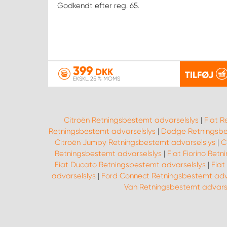
Godkendt efter reg. 65.
399
DKK
TILFØJ
EKSKL. 25 % MOMS
Citroën Retningsbestemt advarselslys
|
Fiat R
Retningsbestemt advarselslys
|
Dodge Retningsbe
Citroën Jumpy Retningsbestemt advarselslys
|
C
Retningsbestemt advarselslys
|
Fiat Fiorino Ret
Fiat Ducato Retningsbestemt advarselslys
|
Fiat
advarselslys
|
Ford Connect Retningsbestemt adv
Van Retningsbestemt advars