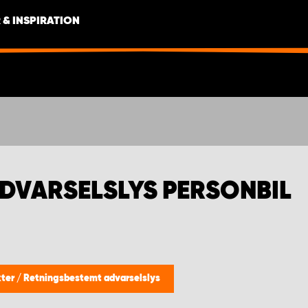
 & INSPIRATION
DVARSELSLYS PERSONBIL
kter
/
Retningsbestemt advarselslys