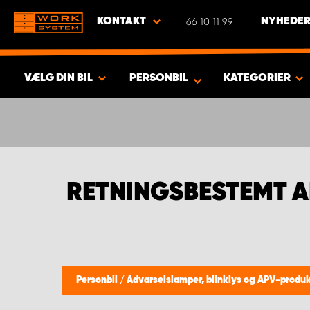
KONTAKT
66 10 11 99
NYHEDER
VÆLG DIN BIL
PERSONBIL
KATEGORIER
VIS RESULTAT -
349
PRODUKTER
RETNINGSBESTEMT A
Personbil
/
Advarselslamper, blinklys og APV-produ