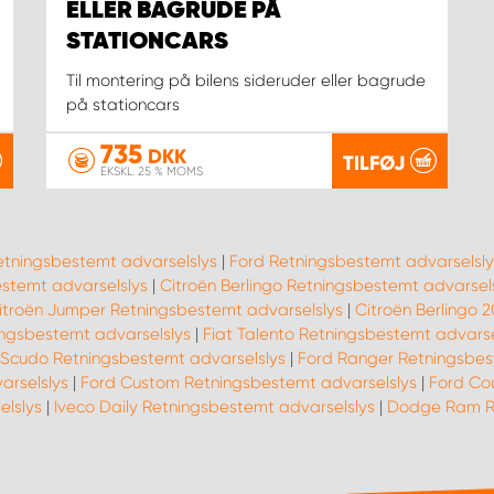
ELLER BAGRUDE PÅ
STATIONCARS
Til montering på bilens sideruder eller bagrude
på stationcars
735
DKK
TILFØJ
EKSKL. 25 % MOMS
etningsbestemt advarselslys
|
Ford Retningsbestemt advarselsly
stemt advarselslys
|
Citroën Berlingo Retningsbestemt advarsel
itroën Jumper Retningsbestemt advarselslys
|
Citroën Berlingo 
ningsbestemt advarselslys
|
Fiat Talento Retningsbestemt advarse
 Scudo Retningsbestemt advarselslys
|
Ford Ranger Retningsbes
arselslys
|
Ford Custom Retningsbestemt advarselslys
|
Ford Cou
elslys
|
Iveco Daily Retningsbestemt advarselslys
|
Dodge Ram Re