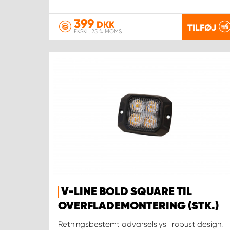
399
DKK
TILFØJ
EKSKL. 25 % MOMS
V-LINE BOLD SQUARE TIL
OVERFLADEMONTERING (STK.)
Retningsbestemt advarselslys i robust design.