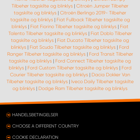
Tilbehør tagskilte og blinklys
|
Citroën Jumper Tilbehør
tagskilte og blinklys
|
Citroën Berlingo 2019- Tilbehør
tagskilte og blinklys
|
Fiat Fullback Tilbehør tagskilte og
blinklys
|
Fiat Fiorino Tilbehør tagskilte og blinklys
|
Fiat
Talento Tilbehør tagskilte og blinklys
|
Fiat Doblo Tilbehør
tagskilte og blinklys
|
Fiat Ducato Tilbehør tagskilte og
blinklys
|
Fiat Scudo Tilbehør tagskilte og blinklys
|
Ford
Ranger Tilbehør tagskilte og blinklys
|
Ford Transit Tilbehør
tagskilte og blinklys
|
Ford Connect Tilbehør tagskilte og
blinklys
|
Ford Custom Tilbehør tagskilte og blinklys
|
Ford
Courier Tilbehør tagskilte og blinklys
|
Dacia Dokker Van
Tilbehør tagskilte og blinklys
|
Iveco Daily Tilbehør tagskilte
og blinklys
|
Dodge Ram Tilbehør tagskilte og blinklys
HANDELSBETINGELSER
CHOOSE A DIFFERENT COUNTRY
COOKIE DECLARATION