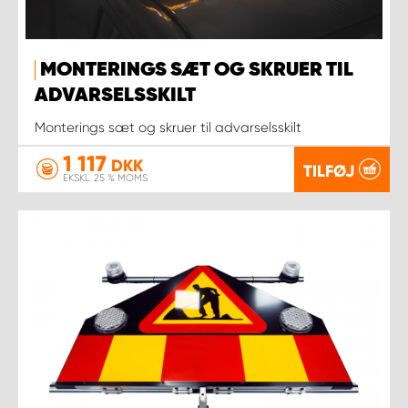
MONTERINGS SÆT OG SKRUER TIL
ADVARSELSSKILT
Monterings sæt og skruer til advarselsskilt
1 117
DKK
TILFØJ
EKSKL. 25 % MOMS