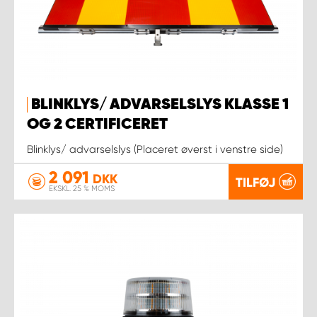
BLINKLYS/ ADVARSELSLYS KLASSE 1
OG 2 CERTIFICERET
Blinklys/ advarselslys (Placeret øverst i venstre side)
2 091
DKK
TILFØJ
EKSKL. 25 % MOMS