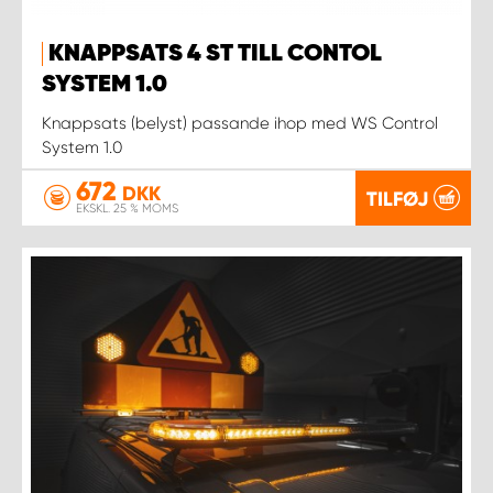
KNAPPSATS 4 ST TILL CONTOL
SYSTEM 1.0
Knappsats (belyst) passande ihop med WS Control
System 1.0
672
DKK
TILFØJ
EKSKL. 25 % MOMS