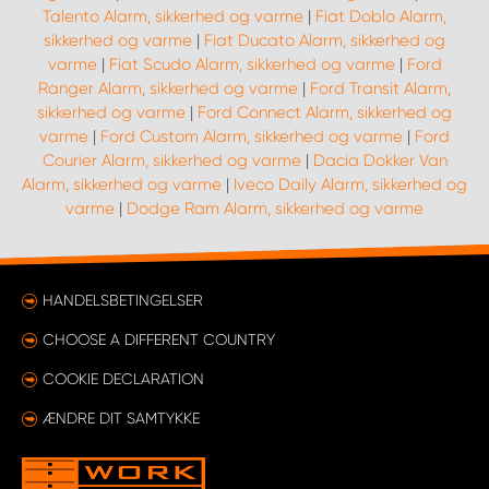
Talento Alarm, sikkerhed og varme
|
Fiat Doblo Alarm,
sikkerhed og varme
|
Fiat Ducato Alarm, sikkerhed og
varme
|
Fiat Scudo Alarm, sikkerhed og varme
|
Ford
Ranger Alarm, sikkerhed og varme
|
Ford Transit Alarm,
sikkerhed og varme
|
Ford Connect Alarm, sikkerhed og
varme
|
Ford Custom Alarm, sikkerhed og varme
|
Ford
Courier Alarm, sikkerhed og varme
|
Dacia Dokker Van
Alarm, sikkerhed og varme
|
Iveco Daily Alarm, sikkerhed og
varme
|
Dodge Ram Alarm, sikkerhed og varme
HANDELSBETINGELSER
CHOOSE A DIFFERENT COUNTRY
COOKIE DECLARATION
ÆNDRE DIT SAMTYKKE