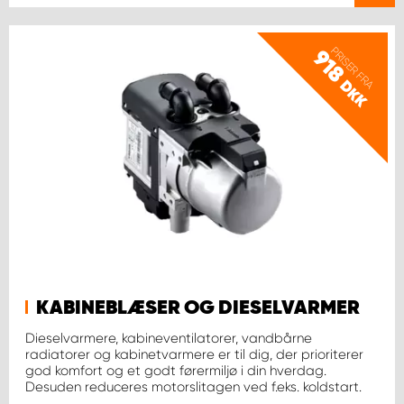
PRISER FRA
918
DKK
KABINEBLÆSER OG DIESELVARMER
Dieselvarmere, kabineventilatorer, vandbårne
radiatorer og kabinetvarmere er til dig, der prioriterer
god komfort og et godt førermiljø i din hverdag.
Desuden reduceres motorslitagen ved f.eks. koldstart.