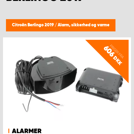
Citroën Berlingo 2019
/
Alarm, sikkerhed og varme
PRISER FRA
606
DKK
ALARMER