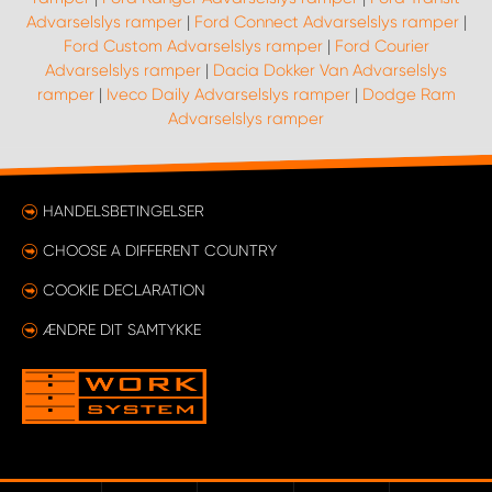
Advarselslys ramper
|
Ford Connect Advarselslys ramper
|
Ford Custom Advarselslys ramper
|
Ford Courier
Advarselslys ramper
|
Dacia Dokker Van Advarselslys
ramper
|
Iveco Daily Advarselslys ramper
|
Dodge Ram
Advarselslys ramper
HANDELSBETINGELSER
CHOOSE A DIFFERENT COUNTRY
COOKIE DECLARATION
ÆNDRE DIT SAMTYKKE