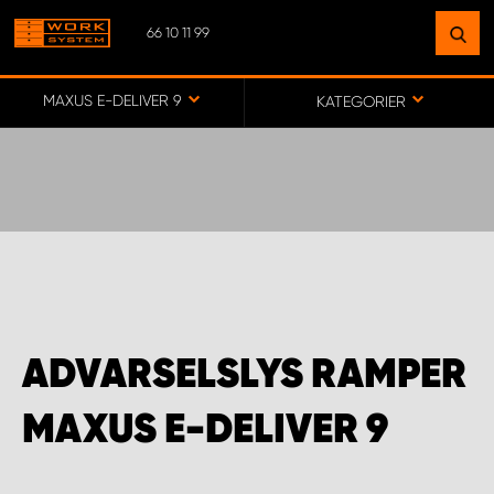
66 10 11 99
FIND EN FACILITET
I NÆRHEDEN AF ​​DIG
MAXUS E-DELIVER 9
KATEGORIER
GÅ IND PÅ KORT
WORK SYSTEM DANMARK - HOVEDKONTOR
WORK SYSTEM FÆRØERNE (HOYVÍK)
ADVARSELSLYS RAMPER
MAXUS E-DELIVER 9