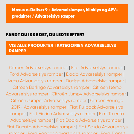
Maxus e-Deliver 9
/
Advarselslamper, blinklys og APV-
produkter
/
Advarselslys ramper
FANDT DU IKKE DET, DU LEDTE EFTER?
VIS ALLE PRODUKTER I KATEGORIEN ADVARSELSLYS
RAMPER
Citroën Advarselslys ramper
|
Fiat Advarselslys ramper
|
Ford Advarselslys ramper
|
Dacia Advarselslys ramper
|
Iveco Advarselslys ramper
|
Dodge Advarselslys ramper
|
Citroën Berlingo Advarselslys ramper
|
Citroën Nemo
Advarselslys ramper
|
Citroën Jumpy Advarselslys ramper
|
Citroën Jumper Advarselslys ramper
|
Citroën Berlingo
2019- Advarselslys ramper
|
Fiat Fullback Advarselslys
ramper
|
Fiat Fiorino Advarselslys ramper
|
Fiat Talento
Advarselslys ramper
|
Fiat Doblo Advarselslys ramper
|
Fiat Ducato Advarselslys ramper
|
Fiat Scudo Advarselslys
ramper
|
Ford Ranger Advarselslys ramper
|
Ford Transit