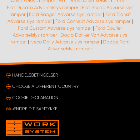
Advarselslys ramper
|
Fiat Doblo Advarselslys ramper
|
Fiat Ducato Advarselslys ramper
|
Fiat Scudo Advarselslys
ramper
|
Ford Ranger Advarselslys ramper
|
Ford Transit
Advarselslys ramper
|
Ford Connect Advarselslys ramper
|
Ford Custom Advarselslys ramper
|
Ford Courier
Advarselslys ramper
|
Dacia Dokker Van Advarselslys
ramper
|
Iveco Daily Advarselslys ramper
|
Dodge Ram
Advarselslys ramper
HANDELSBETINGELSER
CHOOSE A DIFFERENT COUNTRY
COOKIE DECLARATION
ÆNDRE DIT SAMTYKKE