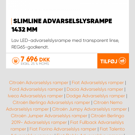
SLIMLINE ADVARSELSLYSRAMPE
1432 MM
Lav LED-advarselslysrampe med transparent linse,
REG65-godkendt.
7 696
DKK
TILFØJ
EKSKL. 25 % MOMS
Citroën Advarselslys ramper
|
Fiat Advarselslys ramper
|
Ford Advarselslys ramper
|
Dacia Advarselslys ramper
|
Iveco Advarselslys ramper
|
Dodge Advarselslys ramper
|
Citroën Berlingo Advarselslys ramper
|
Citroën Nemo
Advarselslys ramper
|
Citroën Jumpy Advarselslys ramper
|
Citroën Jumper Advarselslys ramper
|
Citroën Berlingo
2019- Advarselslys ramper
|
Fiat Fullback Advarselslys
ramper
|
Fiat Fiorino Advarselslys ramper
|
Fiat Talento