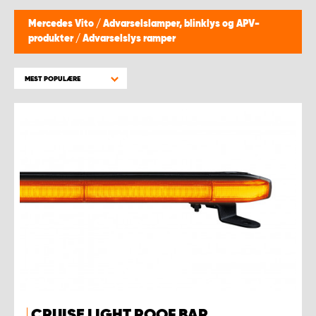
Mercedes Vito
/
Advarselslamper, blinklys og APV-
produkter
/
Advarselslys ramper
MEST POPULÆRE
CRUISE LIGHT ROOF BAR