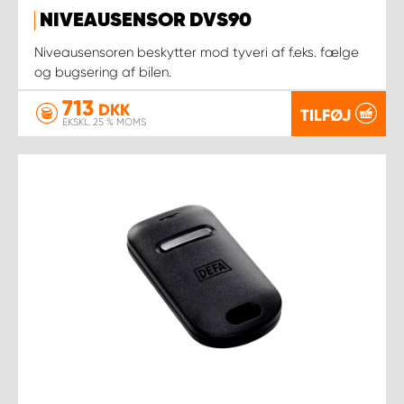
NIVEAUSENSOR DVS90
Niveausensoren beskytter mod tyveri af f.eks. fælge
og bugsering af bilen.
713
DKK
TILFØJ
EKSKL. 25 % MOMS