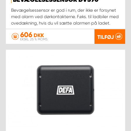
BEVÆGELSESSENSOR DVS90
Bevægelsessensor er god i rum, der ikke er forsynet
med alarm ved dørkontakterne. F.eks. til ladbiler med
ovedækning, hvis du vil sætte alarmen på ladet.
606
DKK
TILFØJ
EKSKL. 25 % MOMS