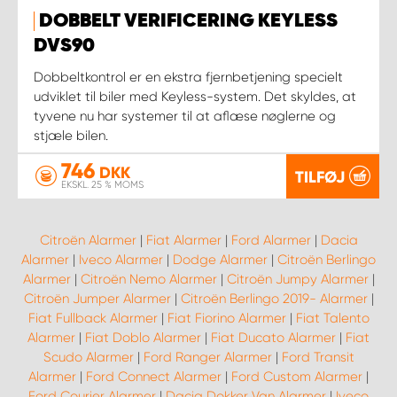
DOBBELT VERIFICERING KEYLESS
DVS90
Dobbeltkontrol er en ekstra fjernbetjening specielt
udviklet til biler med Keyless-system. Det skyldes, at
tyvene nu har systemer til at aflæse nøglerne og
stjæle bilen.
746
DKK
TILFØJ
EKSKL. 25 % MOMS
Citroën Alarmer
|
Fiat Alarmer
|
Ford Alarmer
|
Dacia
Alarmer
|
Iveco Alarmer
|
Dodge Alarmer
|
Citroën Berlingo
Alarmer
|
Citroën Nemo Alarmer
|
Citroën Jumpy Alarmer
|
Citroën Jumper Alarmer
|
Citroën Berlingo 2019- Alarmer
|
Fiat Fullback Alarmer
|
Fiat Fiorino Alarmer
|
Fiat Talento
Alarmer
|
Fiat Doblo Alarmer
|
Fiat Ducato Alarmer
|
Fiat
Scudo Alarmer
|
Ford Ranger Alarmer
|
Ford Transit
Alarmer
|
Ford Connect Alarmer
|
Ford Custom Alarmer
|
Ford Courier Alarmer
|
Dacia Dokker Van Alarmer
|
Iveco