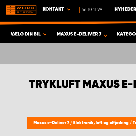
KONTAKT
66 10 11 99
NYHEDER
VÆLG DIN BIL
MAXUS E-DELIVER 7
KATEGO
VIS RESULTAT -
376
PRODUKTER
TRYKLUFT MAXUS E-D
Maxus e-Deliver 7
/
Elektronik, luft og affjedring
/
T