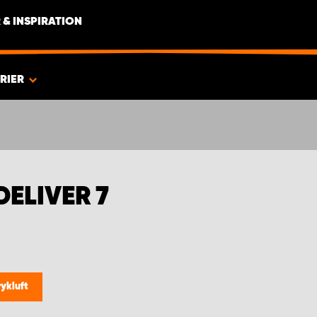
 & INSPIRATION
RIER
ELIVER 7
rykluft