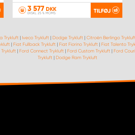
3 577
DKK
TILFØJ
EKSKL. 25 % MOMS
a Trykluft
|
Iveco Trykluft
|
Dodge Trykluft
|
Citroën Berlingo Trykluf
kluft
|
Fiat Fullback Trykluft
|
Fiat Fiorino Trykluft
|
Fiat Talento Tryk
 Trykluft
|
Ford Connect Trykluft
|
Ford Custom Trykluft
|
Ford Couri
Trykluft
|
Dodge Ram Trykluft