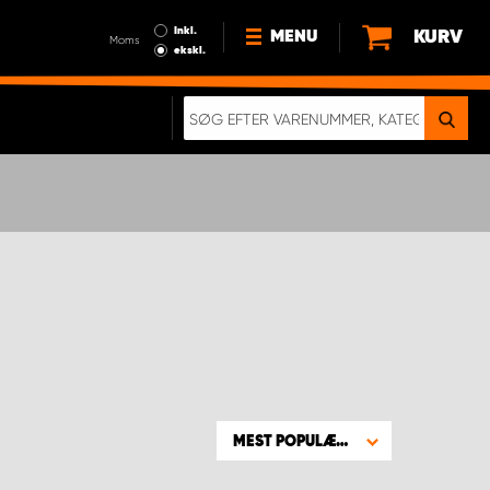
Inkl.
KURV
MENU
Moms
ekskl.
HVORFOR VÆLGE WORK
SYSTEM?
NYHEDER
BÆREDYGTIGHED
OM OS
HANDELSBETINGELSER
DATABESKYTTELSE
RETTIGHEDER
GDPR
EN RIGTIG KOLLISIONSTEST
MEST POPULÆRE