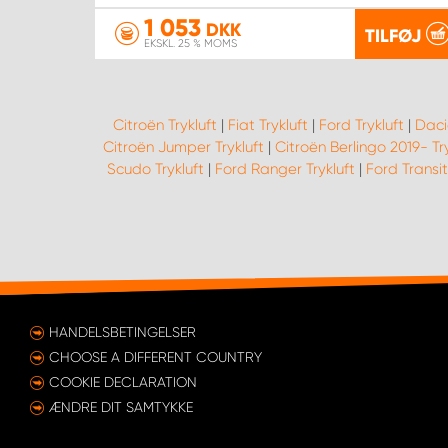
1 053
DKK
TILFØJ
EKSKL. 25 % MOMS
Citroën Trykluft
|
Fiat Trykluft
|
Ford Trykluft
|
Daci
Citroën Jumper Trykluft
|
Citroën Berlingo 2019- Try
Scudo Trykluft
|
Ford Ranger Trykluft
|
Ford Transit
HANDELSBETINGELSER
CHOOSE A DIFFERENT COUNTRY
COOKIE DECLARATION
ÆNDRE DIT SAMTYKKE