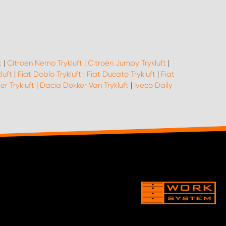
t
|
Citroën Nemo Trykluft
|
Citroën Jumpy Trykluft
|
luft
|
Fiat Doblo Trykluft
|
Fiat Ducato Trykluft
|
Fiat
er Trykluft
|
Dacia Dokker Van Trykluft
|
Iveco Daily