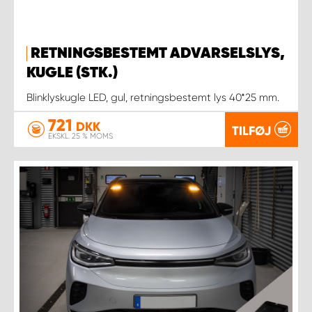
RETNINGSBESTEMT ADVARSELSLYS,
KUGLE (STK.)
Blinklyskugle LED, gul, retningsbestemt lys 40*25 mm.
721
DKK
TILFØJ
EKSKL. 25 % MOMS