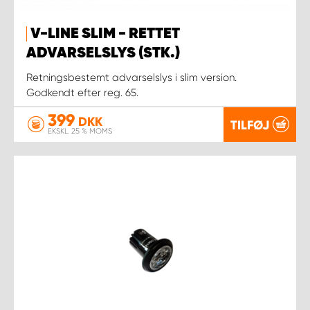
V-LINE SLIM - RETTET
ADVARSELSLYS (STK.)
Retningsbestemt advarselslys i slim version.
Godkendt efter reg. 65.
399
DKK
TILFØJ
EKSKL. 25 % MOMS