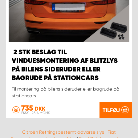
2 STK BESLAG TIL
VINDUESMONTERING AF BLITZLYS
PÅ BILENS SIDERUDER ELLER
BAGRUDE PÅ STATIONCARS
Til montering på bilens sideruder eller bagrude på
stationcars
735
DKK
TILFØJ
EKSKL. 25 % MOMS
Citroën Retningsbestemt advarselslys
|
Fiat