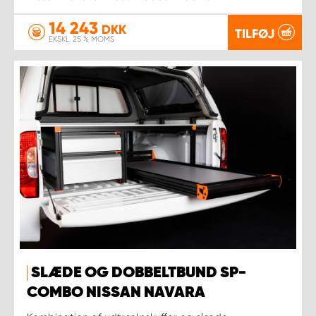
14 243
DKK
TILFØJ
EKSKL. 25 % MOMS
SLÆDE OG DOBBELTBUND SP-
COMBO NISSAN NAVARA