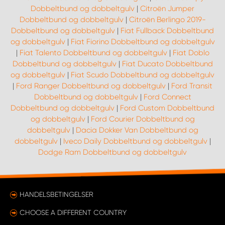
Dobbeltbund og dobbeltgulv
|
Citroën Jumper
Dobbeltbund og dobbeltgulv
|
Citroën Berlingo 2019-
Dobbeltbund og dobbeltgulv
|
Fiat Fullback Dobbeltbund
og dobbeltgulv
|
Fiat Fiorino Dobbeltbund og dobbeltgulv
|
Fiat Talento Dobbeltbund og dobbeltgulv
|
Fiat Doblo
Dobbeltbund og dobbeltgulv
|
Fiat Ducato Dobbeltbund
og dobbeltgulv
|
Fiat Scudo Dobbeltbund og dobbeltgulv
|
Ford Ranger Dobbeltbund og dobbeltgulv
|
Ford Transit
Dobbeltbund og dobbeltgulv
|
Ford Connect
Dobbeltbund og dobbeltgulv
|
Ford Custom Dobbeltbund
og dobbeltgulv
|
Ford Courier Dobbeltbund og
dobbeltgulv
|
Dacia Dokker Van Dobbeltbund og
dobbeltgulv
|
Iveco Daily Dobbeltbund og dobbeltgulv
|
Dodge Ram Dobbeltbund og dobbeltgulv
HANDELSBETINGELSER
CHOOSE A DIFFERENT COUNTRY