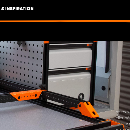
 & INSPIRATION
Vores s
eller p
de
svejser