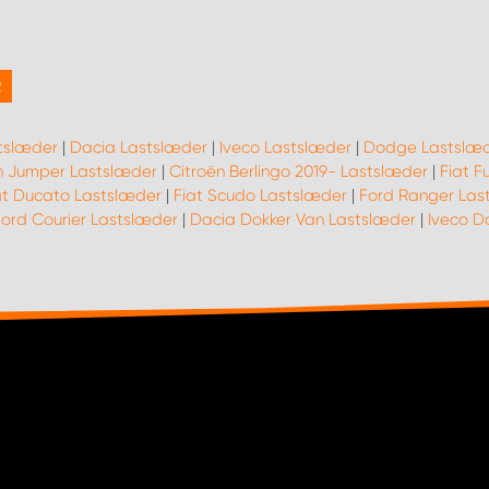
R
tslæder
|
Dacia Lastslæder
|
Iveco Lastslæder
|
Dodge Lastslæ
n Jumper Lastslæder
|
Citroën Berlingo 2019- Lastslæder
|
Fiat F
at Ducato Lastslæder
|
Fiat Scudo Lastslæder
|
Ford Ranger Las
ord Courier Lastslæder
|
Dacia Dokker Van Lastslæder
|
Iveco D