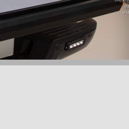
da
und