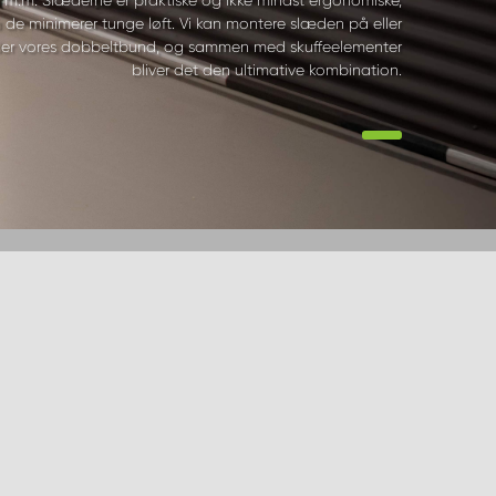
 de minimerer tunge løft. Vi kan montere slæden på eller
er vores dobbeltbund, og sammen med skuffeelementer
bliver det den ultimative kombination.