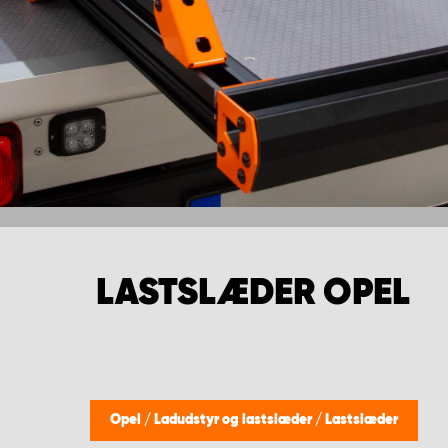
LASTSLÆDER OPEL
Opel
/
Ladudstyr og lastslæder
/
Lastslæder