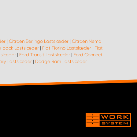
der
|
Citroën Berlingo Lastslæder
|
Citroën Nemo
ullback Lastslæder
|
Fiat Fiorino Lastslæder
|
Fiat
tslæder
|
Ford Transit Lastslæder
|
Ford Connect
aily Lastslæder
|
Dodge Ram Lastslæder