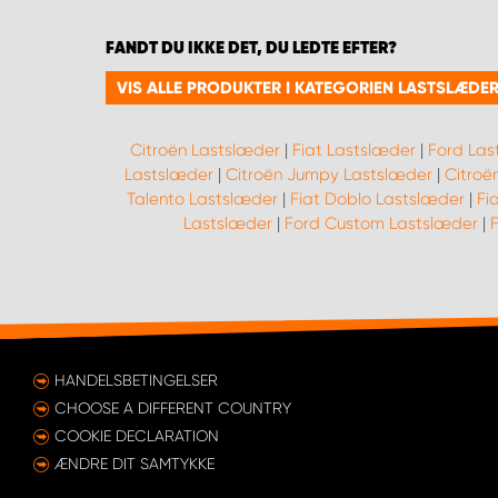
FANDT DU IKKE DET, DU LEDTE EFTER?
VIS ALLE PRODUKTER I KATEGORIEN LASTSLÆDE
Citroën Lastslæder
|
Fiat Lastslæder
|
Ford Las
Lastslæder
|
Citroën Jumpy Lastslæder
|
Citroë
Talento Lastslæder
|
Fiat Doblo Lastslæder
|
Fi
Lastslæder
|
Ford Custom Lastslæder
|
F
HANDELSBETINGELSER
CHOOSE A DIFFERENT COUNTRY
COOKIE DECLARATION
ÆNDRE DIT SAMTYKKE