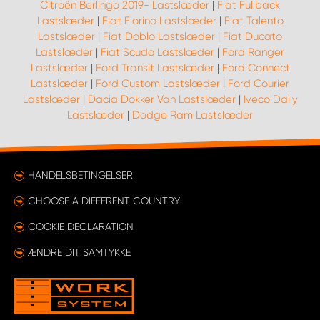
Citroën Berlingo 2019- Lastslæder
|
Fiat Fullback
Lastslæder
|
Fiat Fiorino Lastslæder
|
Fiat Talento
Lastslæder
|
Fiat Doblo Lastslæder
|
Fiat Ducato
Lastslæder
|
Fiat Scudo Lastslæder
|
Ford Ranger
Lastslæder
|
Ford Transit Lastslæder
|
Ford Connect
Lastslæder
|
Ford Custom Lastslæder
|
Ford Courier
Lastslæder
|
Dacia Dokker Van Lastslæder
|
Iveco Daily
Lastslæder
|
Dodge Ram Lastslæder
HANDELSBETINGELSER
CHOOSE A DIFFERENT COUNTRY
COOKIE DECLARATION
ÆNDRE DIT SAMTYKKE