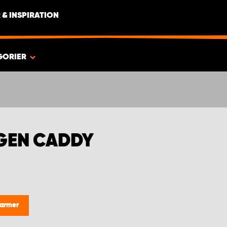
 & INSPIRATION
GORIER
GEN CADDY
larmer