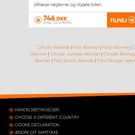
aflæse nøglerne og stjæle bilen.
746
DKK
TILFØJ
EKSKL. 25 % MOMS
Citroën Alarmer
|
Fiat Alarmer
|
Ford Alarmer
|
D
Alarmer
|
Citroën Jumper Alarmer
|
Citroën Berling
Alarmer
|
Fiat Scudo Alarmer
|
Ford Ranger Alar
HANDELSBETINGELSER
CHOOSE A DIFFERENT COUNTRY
COOKIE DECLARATION
ÆNDRE DIT SAMTYKKE