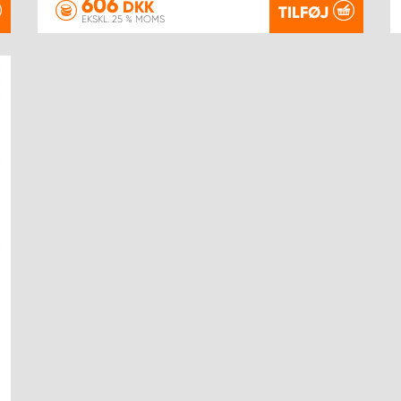
606
DKK
TILFØJ
EKSKL. 25 % MOMS