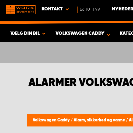
KONTAKT
66 10 11 99
NYHEDER
VÆLG DIN BIL
VOLKSWAGEN CADDY
KATE
VIS RESULTAT -
454
PRODUKTER
ALARMER VOLKSWA
Volkswagen Caddy
/
Alarm, sikkerhed og varme
/
A