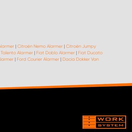
Alarmer
|
Citroën Nemo Alarmer
|
Citroën Jumpy
 Talento Alarmer
|
Fiat Doblo Alarmer
|
Fiat Ducato
larmer
|
Ford Courier Alarmer
|
Dacia Dokker Van