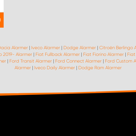
acia Alarmer
|
Iveco Alarmer
|
Dodge Alarmer
|
Citroën Berlingo 
o 2019- Alarmer
|
Fiat Fullback Alarmer
|
Fiat Fiorino Alarmer
|
Fiat
mer
|
Ford Transit Alarmer
|
Ford Connect Alarmer
|
Ford Custom A
Alarmer
|
Iveco Daily Alarmer
|
Dodge Ram Alarmer