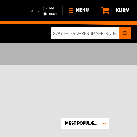
Inkl.
KURV
MENU
Moms
ekskl.
HVORFOR VÆLGE WORK
SYSTEM?
NYHEDER
BÆREDYGTIGHED
OM OS
HANDELSBETINGELSER
DATABESKYTTELSE
RETTIGHEDER
GDPR
EN RIGTIG KOLLISIONSTEST
MEST POPULÆRE