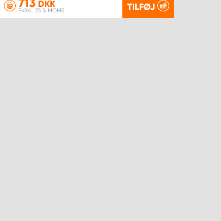
713
DKK
TILFØJ
EKSKL. 25 % MOMS