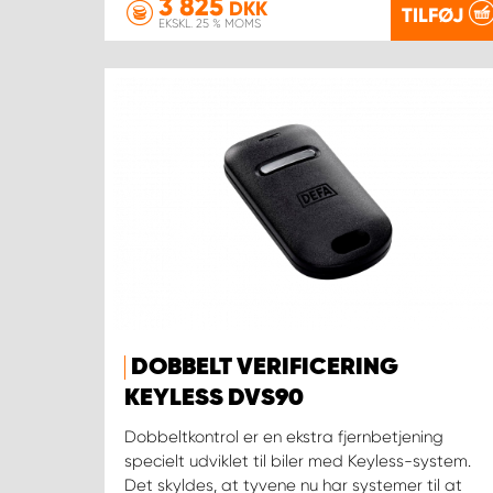
3 825
DKK
TILFØJ
EKSKL. 25 % MOMS
DOBBELT VERIFICERING
KEYLESS DVS90
Dobbeltkontrol er en ekstra fjernbetjening
specielt udviklet til biler med Keyless-system.
Det skyldes, at tyvene nu har systemer til at