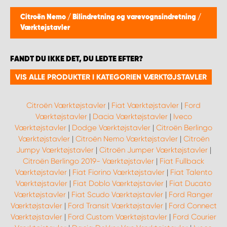
Citroën Nemo
/
Bilindretning og varevognsindretning
/
Værktøjstavler
FANDT DU IKKE DET, DU LEDTE EFTER?
VIS ALLE PRODUKTER I KATEGORIEN VÆRKTØJSTAVLER
Citroën Værktøjstavler
|
Fiat Værktøjstavler
|
Ford
Værktøjstavler
|
Dacia Værktøjstavler
|
Iveco
Værktøjstavler
|
Dodge Værktøjstavler
|
Citroën Berlingo
Værktøjstavler
|
Citroën Nemo Værktøjstavler
|
Citroën
Jumpy Værktøjstavler
|
Citroën Jumper Værktøjstavler
|
Citroën Berlingo 2019- Værktøjstavler
|
Fiat Fullback
Værktøjstavler
|
Fiat Fiorino Værktøjstavler
|
Fiat Talento
Værktøjstavler
|
Fiat Doblo Værktøjstavler
|
Fiat Ducato
Værktøjstavler
|
Fiat Scudo Værktøjstavler
|
Ford Ranger
Værktøjstavler
|
Ford Transit Værktøjstavler
|
Ford Connect
Værktøjstavler
|
Ford Custom Værktøjstavler
|
Ford Courier