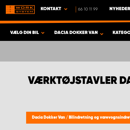
KONTAKT
66 10 11 99
NYHEDER
VÆLG DIN BIL
DACIA DOKKER VAN
KATEGO
VIS RESULTAT -
354
PRODUKTER
VÆRKTØJSTAVLER D
Dacia Dokker Van
/
Bilindretning og varevognsindr