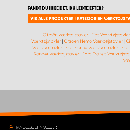
FANDT DU IKKE DET, DU LEDTE EFTER?
VIS ALLE PRODUKTER I KATEGORIEN VÆRKTØJST
Citroën Værktøjstavler
|
Fiat Værktøjstavler
Værktøjstavler
|
Citroën Nemo Værktøjstavler
|
C
Værktøjstavler
|
Fiat Fiorino Værktøjstavler
|
Fiat
Ranger Værktøjstavler
|
Ford Transit Værktøjsta
Vær
HANDELSBETINGELSER