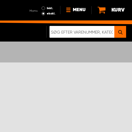
Inkl.
KURV
MENU
Moms
ekskl.
HVORFOR VÆLGE WORK
SYSTEM?
NYHEDER
BÆREDYGTIGHED
OM OS
HANDELSBETINGELSER
DATABESKYTTELSE
RETTIGHEDER
GDPR
EN RIGTIG KOLLISIONSTEST