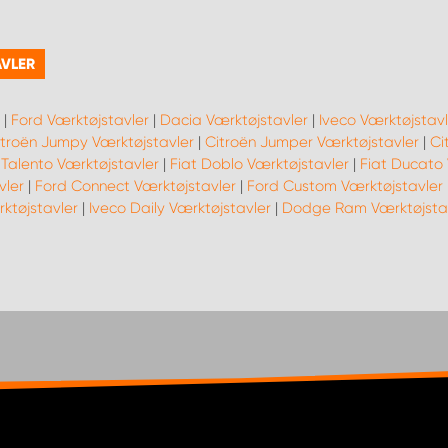
AVLER
|
Ford Værktøjstavler
|
Dacia Værktøjstavler
|
Iveco Værktøjstavl
itroën Jumpy Værktøjstavler
|
Citroën Jumper Værktøjstavler
|
Ci
 Talento Værktøjstavler
|
Fiat Doblo Værktøjstavler
|
Fiat Ducato 
vler
|
Ford Connect Værktøjstavler
|
Ford Custom Værktøjstavler
ktøjstavler
|
Iveco Daily Værktøjstavler
|
Dodge Ram Værktøjsta