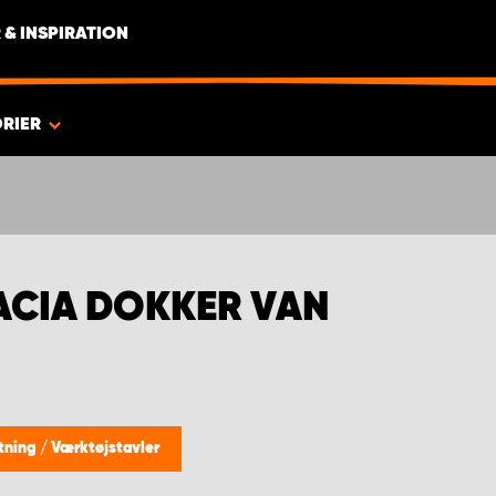
 & INSPIRATION
RIER
ACIA DOKKER VAN
etning
/
Værktøjstavler