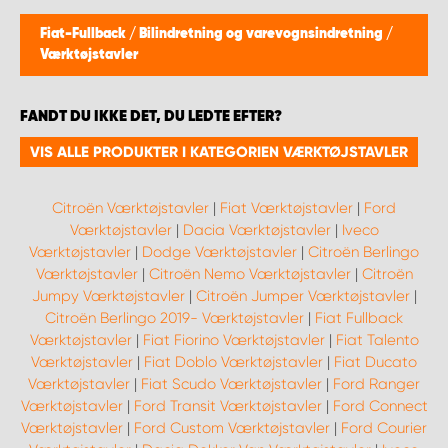
Fiat-Fullback
/
Bilindretning og varevognsindretning
/
Værktøjstavler
FANDT DU IKKE DET, DU LEDTE EFTER?
VIS ALLE PRODUKTER I KATEGORIEN VÆRKTØJSTAVLER
Citroën Værktøjstavler
|
Fiat Værktøjstavler
|
Ford
Værktøjstavler
|
Dacia Værktøjstavler
|
Iveco
Værktøjstavler
|
Dodge Værktøjstavler
|
Citroën Berlingo
Værktøjstavler
|
Citroën Nemo Værktøjstavler
|
Citroën
Jumpy Værktøjstavler
|
Citroën Jumper Værktøjstavler
|
Citroën Berlingo 2019- Værktøjstavler
|
Fiat Fullback
Værktøjstavler
|
Fiat Fiorino Værktøjstavler
|
Fiat Talento
Værktøjstavler
|
Fiat Doblo Værktøjstavler
|
Fiat Ducato
Værktøjstavler
|
Fiat Scudo Værktøjstavler
|
Ford Ranger
Værktøjstavler
|
Ford Transit Værktøjstavler
|
Ford Connect
Værktøjstavler
|
Ford Custom Værktøjstavler
|
Ford Courier