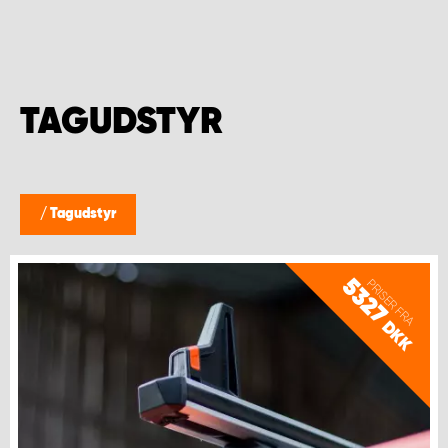
TAGUDSTYR
/
Tagudstyr
5327
PRISER FRA
DKK