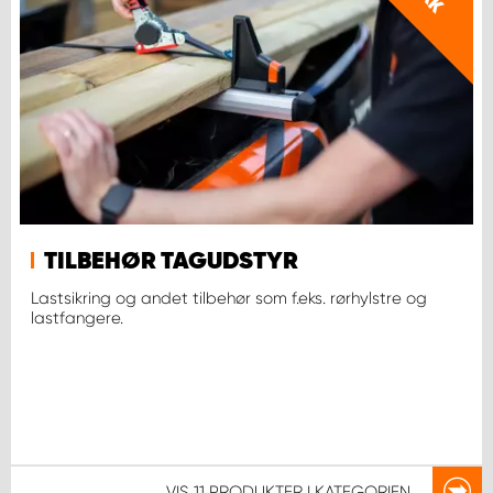
TILBEHØR TAGUDSTYR
Lastsikring og andet tilbehør som f.eks. rørhylstre og
lastfangere.
VIS
11 PRODUKTER
I KATEGORIEN