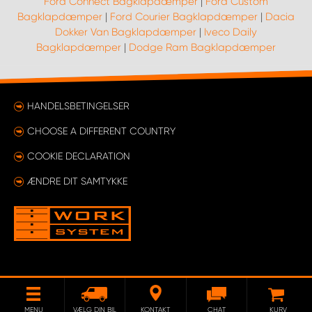
Ford Connect Bagklapdæmper
|
Ford Custom
Bagklapdæmper
|
Ford Courier Bagklapdæmper
|
Dacia
Dokker Van Bagklapdæmper
|
Iveco Daily
Bagklapdæmper
|
Dodge Ram Bagklapdæmper
HANDELSBETINGELSER
CHOOSE A DIFFERENT COUNTRY
COOKIE DECLARATION
ÆNDRE DIT SAMTYKKE
MENU
VÆLG DIN BIL
KONTAKT
CHAT
KURV