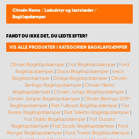
Citroën Nemo
/
Ladudstyr og lastslæder
/
Bagklapdæmper
FANDT DU IKKE DET, DU LEDTE EFTER?
VIS ALLE PRODUKTER I KATEGORIEN BAGKLAPDÆMPER
Citroën Bagklapdæmper
|
Fiat Bagklapdæmper
|
Ford
Bagklapdæmper
|
Dacia Bagklapdæmper
|
Iveco
Bagklapdæmper
|
Dodge Bagklapdæmper
|
Citroën
Berlingo Bagklapdæmper
|
Citroën Nemo
Bagklapdæmper
|
Citroën Jumpy Bagklapdæmper
|
Citroën Jumper Bagklapdæmper
|
Citroën Berlingo 2019-
Bagklapdæmper
|
Fiat Fullback Bagklapdæmper
|
Fiat
Fiorino Bagklapdæmper
|
Fiat Talento Bagklapdæmper
|
Fiat Doblo Bagklapdæmper
|
Fiat Ducato
Bagklapdæmper
|
Fiat Scudo Bagklapdæmper
|
Ford
Ranger Bagklapdæmper
|
Ford Transit Bagklapdæmper
|