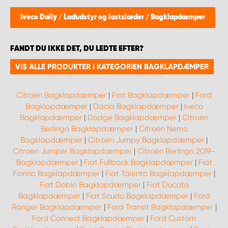
Iveco Daily
/
Ladudstyr og lastslæder
/
Bagklapdæmper
FANDT DU IKKE DET, DU LEDTE EFTER?
VIS ALLE PRODUKTER I KATEGORIEN BAGKLAPDÆMPER
Citroën Bagklapdæmper
|
Fiat Bagklapdæmper
|
Ford
Bagklapdæmper
|
Dacia Bagklapdæmper
|
Iveco
Bagklapdæmper
|
Dodge Bagklapdæmper
|
Citroën
Berlingo Bagklapdæmper
|
Citroën Nemo
Bagklapdæmper
|
Citroën Jumpy Bagklapdæmper
|
Citroën Jumper Bagklapdæmper
|
Citroën Berlingo 2019-
Bagklapdæmper
|
Fiat Fullback Bagklapdæmper
|
Fiat
Fiorino Bagklapdæmper
|
Fiat Talento Bagklapdæmper
|
Fiat Doblo Bagklapdæmper
|
Fiat Ducato
Bagklapdæmper
|
Fiat Scudo Bagklapdæmper
|
Ford
Ranger Bagklapdæmper
|
Ford Transit Bagklapdæmper
|
Ford Connect Bagklapdæmper
|
Ford Custom