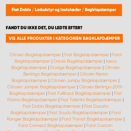
Fiat Doblo
/
Ladudstyr og lastslæder
/
Bagklapdæmper
FANDT DU IKKE DET, DU LEDTE EFTER?
VIS ALLE PRODUKTER I KATEGORIEN BAGKLAPDÆMPER
Citroën Bagklapdæmper
|
Fiat Bagklapdæmper
|
Ford
Bagklapdæmper
|
Dacia Bagklapdæmper
|
Iveco
Bagklapdæmper
|
Dodge Bagklapdæmper
|
Citroën
Berlingo Bagklapdæmper
|
Citroën Nemo
Bagklapdæmper
|
Citroën Jumpy Bagklapdæmper
|
Citroën Jumper Bagklapdæmper
|
Citroën Berlingo 2019-
Bagklapdæmper
|
Fiat Fullback Bagklapdæmper
|
Fiat
Fiorino Bagklapdæmper
|
Fiat Talento Bagklapdæmper
|
Fiat Doblo Bagklapdæmper
|
Fiat Ducato
Bagklapdæmper
|
Fiat Scudo Bagklapdæmper
|
Ford
Ranger Bagklapdæmper
|
Ford Transit Bagklapdæmper
|
Ford Connect Bagklapdæmper
|
Ford Custom