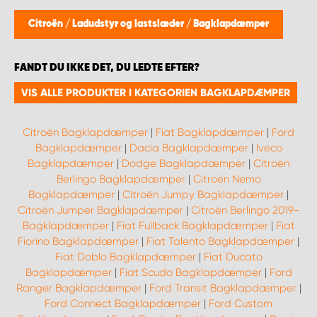
Citroën
/
Ladudstyr og lastslæder
/
Bagklapdæmper
FANDT DU IKKE DET, DU LEDTE EFTER?
VIS ALLE PRODUKTER I KATEGORIEN BAGKLAPDÆMPER
Citroën Bagklapdæmper
|
Fiat Bagklapdæmper
|
Ford
Bagklapdæmper
|
Dacia Bagklapdæmper
|
Iveco
Bagklapdæmper
|
Dodge Bagklapdæmper
|
Citroën
Berlingo Bagklapdæmper
|
Citroën Nemo
Bagklapdæmper
|
Citroën Jumpy Bagklapdæmper
|
Citroën Jumper Bagklapdæmper
|
Citroën Berlingo 2019-
Bagklapdæmper
|
Fiat Fullback Bagklapdæmper
|
Fiat
Fiorino Bagklapdæmper
|
Fiat Talento Bagklapdæmper
|
Fiat Doblo Bagklapdæmper
|
Fiat Ducato
Bagklapdæmper
|
Fiat Scudo Bagklapdæmper
|
Ford
Ranger Bagklapdæmper
|
Ford Transit Bagklapdæmper
|
Ford Connect Bagklapdæmper
|
Ford Custom