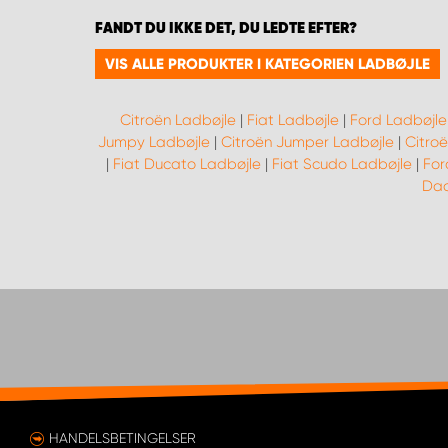
FANDT DU IKKE DET, DU LEDTE EFTER?
VIS ALLE PRODUKTER I KATEGORIEN LADBØJLE
Citroën Ladbøjle
|
Fiat Ladbøjle
|
Ford Ladbøjle
Jumpy Ladbøjle
|
Citroën Jumper Ladbøjle
|
Citroë
|
Fiat Ducato Ladbøjle
|
Fiat Scudo Ladbøjle
|
For
Dac
HANDELSBETINGELSER