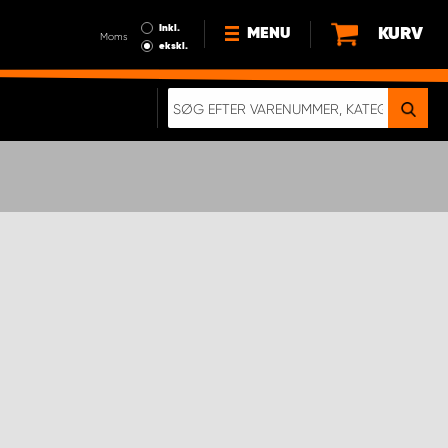
Inkl.
KURV
MENU
Moms
ekskl.
HVORFOR VÆLGE WORK
SYSTEM?
NYHEDER
BÆREDYGTIGHED
OM OS
HANDELSBETINGELSER
DATABESKYTTELSE
RETTIGHEDER
GDPR
EN RIGTIG KOLLISIONSTEST