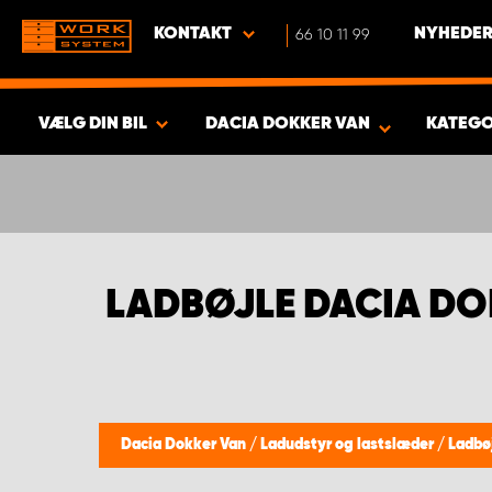
KONTAKT
66 10 11 99
NYHEDER
VÆLG DIN BIL
DACIA DOKKER VAN
KATEGO
VIS RESULTAT -
354
PRODUKTER
LADBØJLE DACIA DO
Dacia Dokker Van
/
Ladudstyr og lastslæder
/
Ladbø