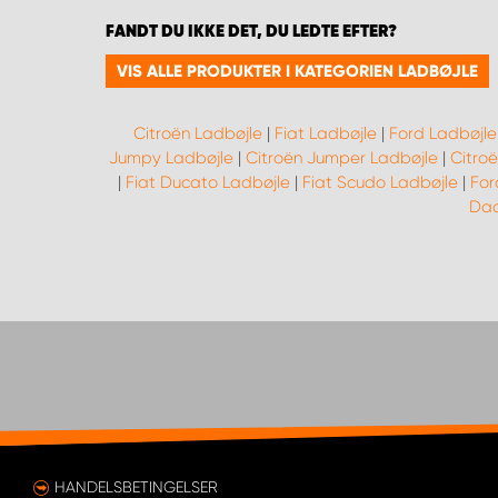
FANDT DU IKKE DET, DU LEDTE EFTER?
VIS ALLE PRODUKTER I KATEGORIEN LADBØJLE
Citroën Ladbøjle
|
Fiat Ladbøjle
|
Ford Ladbøjle
Jumpy Ladbøjle
|
Citroën Jumper Ladbøjle
|
Citroë
|
Fiat Ducato Ladbøjle
|
Fiat Scudo Ladbøjle
|
For
Dac
HANDELSBETINGELSER