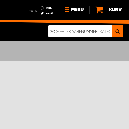
Inkl.
KURV
MENU
Moms
ekskl.
HVORFOR VÆLGE WORK
SYSTEM?
NYHEDER
BÆREDYGTIGHED
OM OS
HANDELSBETINGELSER
DATABESKYTTELSE
RETTIGHEDER
GDPR
EN RIGTIG KOLLISIONSTEST