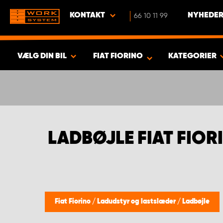
KONTAKT
66 10 11 99
NYHEDER
VÆLG DIN BIL
FIAT FIORINO
KATEGORIER
VIS RESULTAT -
352
PRODUKTER
LADBØJLE FIAT FIOR
Fiat Fiorino
/
Ladudstyr og lastslæder
/
Ladbøjle