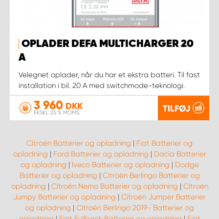
OPLADER DEFA MULTICHARGER 20
A
Velegnet oplader, når du har et ekstra batteri. Til fast
installation i bil. 20 A med switchmode-teknologi.
3 960
DKK
TILFØJ
EKSKL. 25 % MOMS
Citroën Batterier og opladning
|
Fiat Batterier og
opladning
|
Ford Batterier og opladning
|
Dacia Batterier
og opladning
|
Iveco Batterier og opladning
|
Dodge
Batterier og opladning
|
Citroën Berlingo Batterier og
opladning
|
Citroën Nemo Batterier og opladning
|
Citroën
Jumpy Batterier og opladning
|
Citroën Jumper Batterier
og opladning
|
Citroën Berlingo 2019- Batterier og
opladning
|
Fiat Fullback Batterier og opladning
|
Fiat