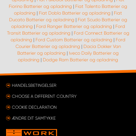
Fiorino Batterier og opladning
|
Fiat Talento Batterier og
opladning
|
Fiat Doblo Batterier og opladning
|
Fiat
Ducato Batterier og opladning
|
Fiat Scudo Batterier og
opladning
|
Ford Ranger Batterier og opladning
|
Ford
Transit Batterier og opladning
|
Ford Connect Batterier og
opladning
|
Ford Custom Batterier og opladning
|
Ford
Courier Batterier og opladning
|
Dacia Dokker Van
Batterier og opladning
|
Iveco Daily Batterier og
opladning
|
Dodge Ram Batterier og opladning
HANDELSBETINGELSER
CHOOSE A DIFFERENT COUNTRY
COOKIE DECLARATION
ÆNDRE DIT SAMTYKKE