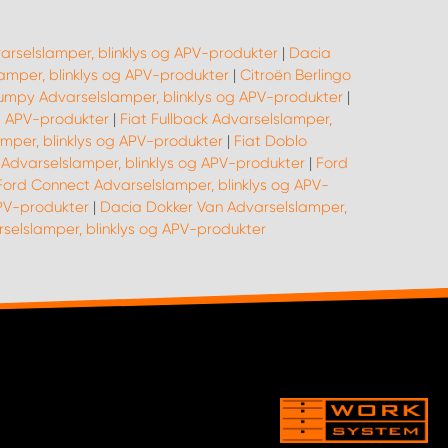
arselslamper, blinklys og APV-produkter
|
Dacia
mper, blinklys og APV-produkter
|
Citroën Berlingo
umpy Advarselslamper, blinklys og APV-produkter
|
og APV-produkter
|
Fiat Fullback Advarselslamper,
amper, blinklys og APV-produkter
|
Fiat Doblo
 Advarselslamper, blinklys og APV-produkter
|
Ford
Ford Connect Advarselslamper, blinklys og APV-
APV-produkter
|
Dacia Dokker Van Advarselslamper,
elslamper, blinklys og APV-produkter