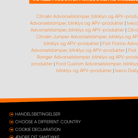
Citroën Advarselslamper, blinklys og APV-produ
Advarselslamper, blinklys og APV-produkter
|
Iveco
Advarselslamper, blinklys og APV-produkter
|
Citr
Citroën Jumper Advarselslamper, blinklys og A
blinklys og APV-produkter
|
Fiat Fiorino Adv
Advarselslamper, blinklys og APV-produkter
|
Fiat
Ranger Advarselslamper, blinklys og APV-prod
produkter
|
Ford Custom Advarselslamper, blinkly
blinklys og APV-produkter
|
Iveco Dail
HANDELSBETINGELSER
CHOOSE A DIFFERENT COUNTRY
COOKIE DECLARATION
ÆNDRE DIT SAMTYKKE