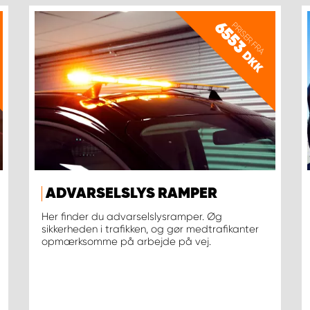
6553
PRISER FRA
DKK
ADVARSELSLYS RAMPER
Her finder du advarselslysramper. Øg
sikkerheden i trafikken, og gør medtrafikanter
opmærksomme på arbejde på vej.