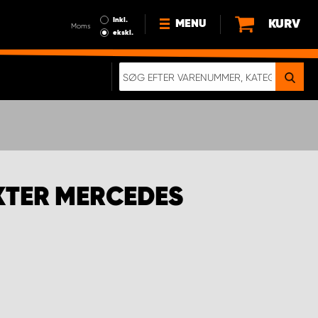
Inkl.
KURV
MENU
Moms
ekskl.
HVORFOR VÆLGE WORK
SYSTEM?
NYHEDER
BÆREDYGTIGHED
OM OS
KTER MERCEDES
HANDELSBETINGELSER
DATABESKYTTELSE
RETTIGHEDER
GDPR
EN RIGTIG KOLLISIONSTEST