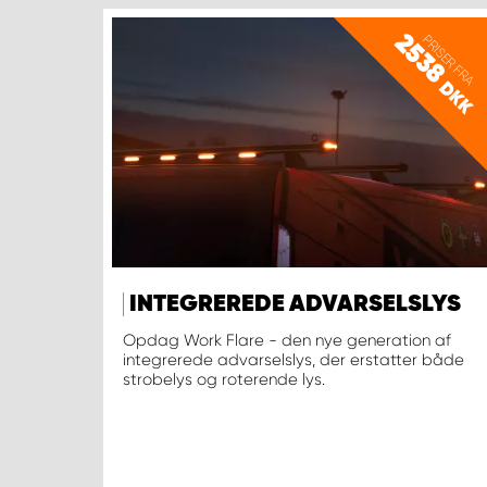
2538
PRISER FRA
DKK
INTEGREREDE ADVARSELSLYS
Opdag Work Flare - den nye generation af
integrerede advarselslys, der erstatter både
strobelys og roterende lys.