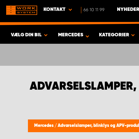
KONTAKT
66 10 11 99
NYHEDER
VÆLG DIN BIL
MERCEDES
KATEGORIER
VIS RESULTAT -
557
PRODUKTER
ADVARSELSLAMPER,
Mercedes
/
Advarselslamper, blinklys og APV-produ