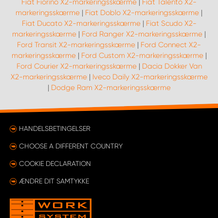
Fiat Fiorino X2-markeringsskærme
|
Fiat Talento X2-
markeringsskærme
|
Fiat Doblo X2-markeringsskærme
|
Fiat Ducato X2-markeringsskærme
|
Fiat Scudo X2-
markeringsskærme
|
Ford Ranger X2-markeringsskærme
|
Ford Transit X2-markeringsskærme
|
Ford Connect X2-
markeringsskærme
|
Ford Custom X2-markeringsskærme
|
Ford Courier X2-markeringsskærme
|
Dacia Dokker Van
X2-markeringsskærme
|
Iveco Daily X2-markeringsskærme
|
Dodge Ram X2-markeringsskærme
HANDELSBETINGELSER
CHOOSE A DIFFERENT COUNTRY
COOKIE DECLARATION
ÆNDRE DIT SAMTYKKE