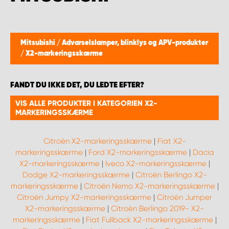
Mitsubishi
/
Advarselslamper, blinklys og APV-produkter
/
X2-markeringsskærme
FANDT DU IKKE DET, DU LEDTE EFTER?
VIS ALLE PRODUKTER I KATEGORIEN X2-
MARKERINGSSKÆRME
Citroën X2-markeringsskærme
|
Fiat X2-
markeringsskærme
|
Ford X2-markeringsskærme
|
Dacia
X2-markeringsskærme
|
Iveco X2-markeringsskærme
|
Dodge X2-markeringsskærme
|
Citroën Berlingo X2-
markeringsskærme
|
Citroën Nemo X2-markeringsskærme
|
Citroën Jumpy X2-markeringsskærme
|
Citroën Jumper
X2-markeringsskærme
|
Citroën Berlingo 2019- X2-
markeringsskærme
|
Fiat Fullback X2-markeringsskærme
|