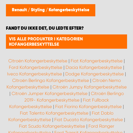
Renault
/
Styling
/
Kofangerbeskyttelse
FANDT DU IKKE DET, DU LEDTE EFTER?
VIS ALLE PRODUKTER I KATEGORIEN
KOFANGERBESKYTTELSE
Citroën Kofangerbeskyttelse
|
Fiat Kofangerbeskyttelse
|
Ford Kofangerbeskyttelse
|
Dacia Kofangerbeskyttelse
|
Iveco Kofangerbeskyttelse
|
Dodge Kofangerbeskyttelse
|
Citroën Berlingo Kofangerbeskyttelse
|
Citroën Nemo
Kofangerbeskyttelse
|
Citroën Jumpy Kofangerbeskyttelse
|
Citroën Jumper Kofangerbeskyttelse
|
Citroën Berlingo
2019- Kofangerbeskyttelse
|
Fiat Fullback
Kofangerbeskyttelse
|
Fiat Fiorino Kofangerbeskyttelse
|
Fiat Talento Kofangerbeskyttelse
|
Fiat Doblo
Kofangerbeskyttelse
|
Fiat Ducato Kofangerbeskyttelse
|
Fiat Scudo Kofangerbeskyttelse
|
Ford Ranger
Kofangerbeskyttelse
|
Ford Transit Kofangerbeskyttelse
|