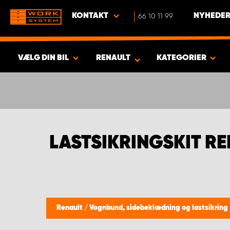
KONTAKT
66 10 11 99
NYHEDER
VÆLG DIN BIL
RENAULT
KATEGORIER
VIS RESULTAT -
596
PRODUKTER
LASTSIKRINGSKIT R
Renault
/
Vognbund, sidebeklædning og lastsikring