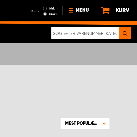
Inkl.
KURV
MENU
Moms
ekskl.
HVORFOR VÆLGE WORK
SYSTEM?
NYHEDER
BÆREDYGTIGHED
OM OS
HANDELSBETINGELSER
DATABESKYTTELSE
RETTIGHEDER
GDPR
EN RIGTIG KOLLISIONSTEST
MEST POPULÆRE