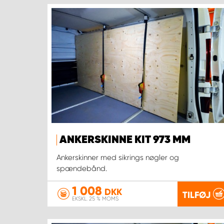
ANKERSKINNE KIT 973 MM
Ankerskinner med sikrings nøgler og
spændebånd.
1 008
DKK
TILFØJ
EKSKL. 25 % MOMS