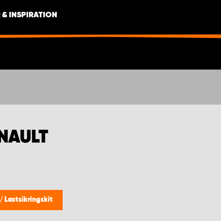
 & INSPIRATION
ENAULT
/
Lastsikringskit