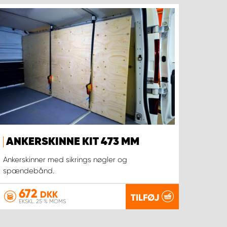
ANKERSKINNE KIT 473 MM
Ankerskinner med sikrings nøgler og
spændebånd.
672
DKK
TILFØJ
EKSKL. 25 % MOMS