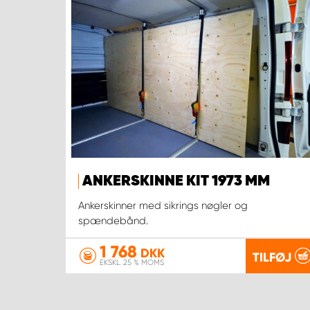
ANKERSKINNE KIT 1973 MM
Ankerskinner med sikrings nøgler og
spændebånd.
1 768
DKK
TILFØJ
EKSKL. 25 % MOMS