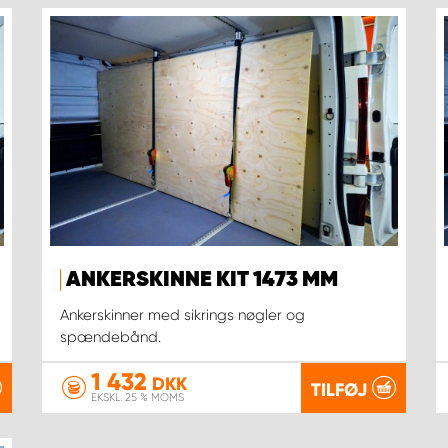
ANKERSKINNE KIT 1473 MM
Ankerskinner med sikrings nøgler og
spændebånd.
1 432
DKK
TILFØJ
EKSKL. 25 % MOMS