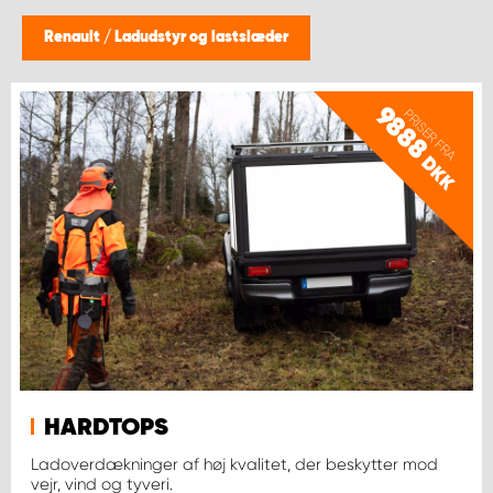
Renault
/
Ladudstyr og lastslæder
9888
PRISER FRA
DKK
HARDTOPS
Ladoverdækninger af høj kvalitet, der beskytter mod
vejr, vind og tyveri.