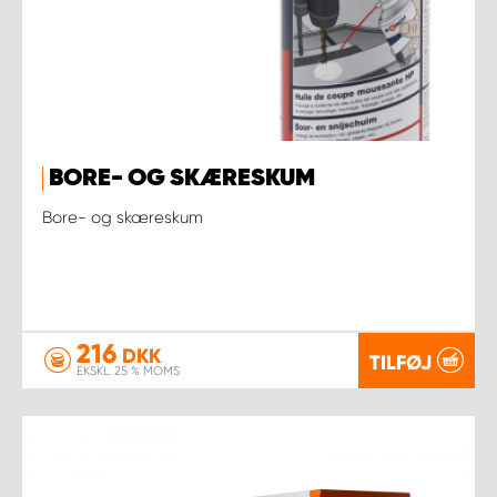
BORE- OG SKÆRESKUM
Bore- og skæreskum
216
DKK
TILFØJ
EKSKL. 25 % MOMS