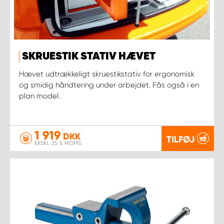
SKRUESTIK STATIV HÆVET
Hævet udtrækkeligt skruestikstativ for ergonomisk
og smidig håndtering under arbejdet. Fås også i en
plan model.
1 919
DKK
TILFØJ
EKSKL. 25 % MOMS