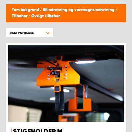
Tom bakgrund
/
Bilindretning og varevognsindretning
/
Tilbehør
/
Øvrigt tilbehør
MEST POPULÆRE
STIGEHOLDER M.