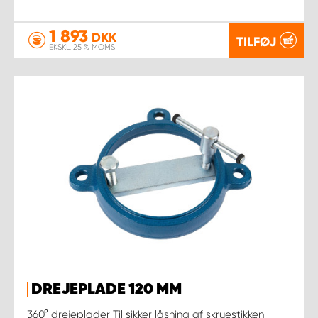
1 893
DKK
TILFØJ
EKSKL. 25 % MOMS
DREJEPLADE 120 MM
360° drejeplader Til sikker låsning af skruestikken