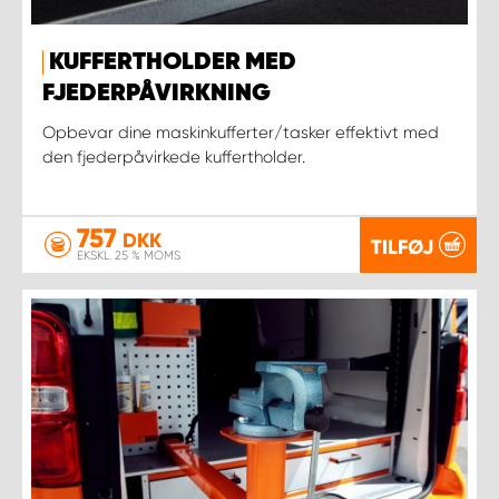
KUFFERTHOLDER MED
FJEDERPÅVIRKNING
Opbevar dine maskinkufferter/tasker effektivt med
den fjederpåvirkede kuffertholder.
757
DKK
TILFØJ
EKSKL. 25 % MOMS