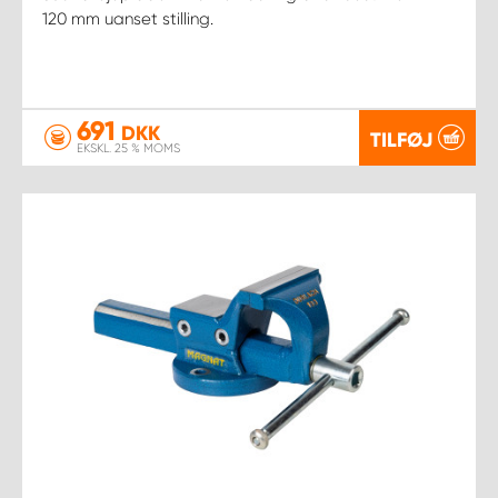
120 mm uanset stilling.
691
DKK
TILFØJ
EKSKL. 25 % MOMS