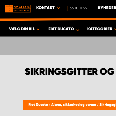
KONTAKT
66 10 11 99
NYHEDER
VÆLG DIN BIL
FIAT DUCATO
KATEGORIER
VIS RESULTAT -
411
PRODUKTER
SIKRINGSGITTER OG
Fiat Ducato
/
Alarm, sikkerhed og varme
/
Sikringsgi