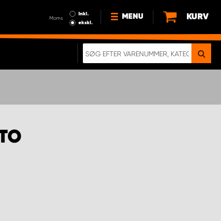
Inkl.
KURV
MENU
Moms
ekskl.
HVORFOR VÆLGE WORK
SYSTEM?
NYHEDER
BÆREDYGTIGHED
OM OS
ATO
HANDELSBETINGELSER
DATABESKYTTELSE
RETTIGHEDER
GDPR
EN RIGTIG KOLLISIONSTEST