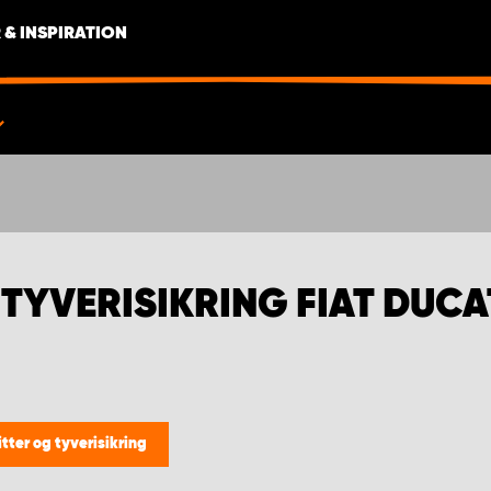
 & INSPIRATION
 TYVERISIKRING FIAT DUC
tter og tyverisikring